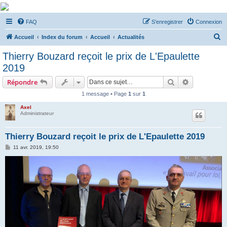
De Musicae Militari -
FAQ
S’enregistrer
Connexion
Forums
R
Forums de discussions
Accueil
Index du forum
Accueil
Actualités
e
Thierry Bouzard reçoit le prix de L'Epaulette
c
2019
h
Rechercher
Recherche 
Répondre
e
1 message • Page
1
sur
1
r
Axel
c
Administrateur
h
e
Thierry Bouzard reçoit le prix de L'Epaulette 2019
r
M
11 avr. 2019, 19:50
e
s
s
a
g
e