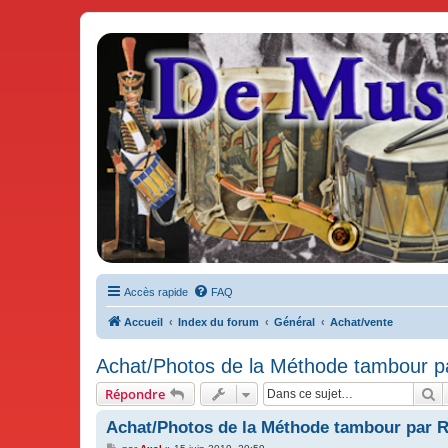
De Musicae Militari - Forums
Forums de discussions
Accès rapide
FAQ
Accueil
Index du forum
Général
Achat/vente
Achat/Photos de la Méthode tambour p
R
Répondre
Achat/Photos de la Méthode tambour par 
M