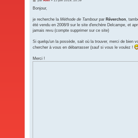
par
Axel
»
15 juin 2019, 20:59
e
s
Bonjour,
s
a
g
je recherche la
Méthode de Tambour
par
Réverchon
, tamb
e
été vendu en 2008/9 sur le site d'enchère Delcampe, et aprè
jamais revu (compte supprimer sur ce site)
Si quelqu'un la possède, sait où la trouver, merci de bien v
chercher à vous en débarrasser (sauf si vous le voulez !
Merci !