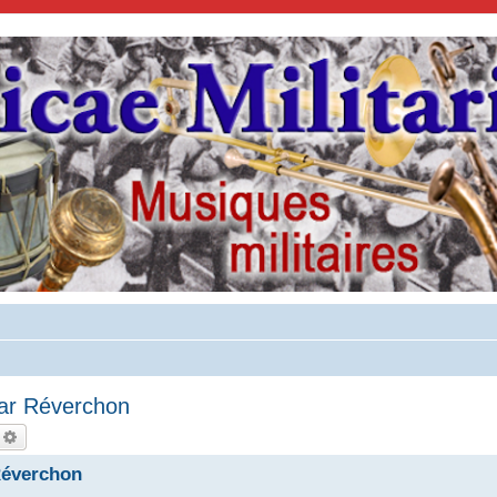
ar Réverchon
echercher
Recherche avancée
Réverchon