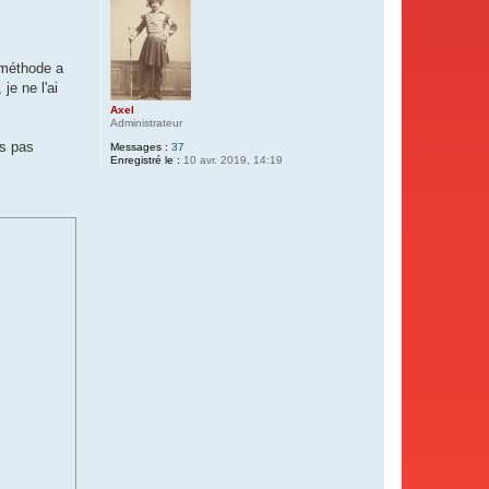
 méthode a
je ne l'ai
Axel
Administrateur
is pas
Messages :
37
Enregistré le :
10 avr. 2019, 14:19