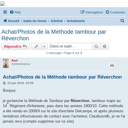
De Musicae Militari -
FAQ
S’enregistrer
Connexion
Forums
R
Forums de discussions
Accueil
Index du forum
Général
Achat/vente
e
Achat/Photos de la Méthode tambour par
c
Réverchon
h
Rechercher
Recherche 
Répondre
e
1 message • Page
1
sur
1
r
Axel
c
Administrateur
h
e
Achat/Photos de la Méthode tambour par Réverchon
r
M
15 juin 2019, 20:59
e
s
Bonjour,
s
a
g
je recherche la
Méthode de Tambour
par
Réverchon
, tambour major au
e
e
14
Régiment d'Infanterie, paru dans les années 1900/10. Cette méthode
a été vendu en 2008/9 sur le site d'enchère Delcampe, et après plusieurs
tentatives infructueuses de contact avec l'acheteur, Claudiusndb, je ne l'ai
jamais revu (compte supprimer sur ce site)