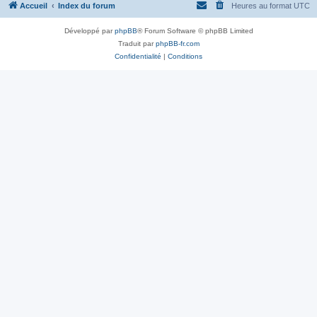
Accueil
Index du forum
Heures au format
UTC
Développé par
phpBB
® Forum Software © phpBB Limited
Traduit par
phpBB-fr.com
Confidentialité
|
Conditions