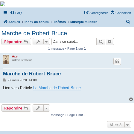
De Musicae Militari -
FAQ
S’enregistrer
Connexion
Forums
R
Forums de discussions
Accueil
Index du forum
Thèmes
Musique militaire
e
Marche de Robert Bruce
c
Rechercher
Recherche 
Répondre
h
1 message • Page
1
sur
1
e
Axel
r
Administrateur
c
h
Marche de Robert Bruce
e
M
27 mars 2020, 14:09
e
r
s
Lien vers l'article
La Marche de Robert Bruce
s
a
g
e
Répondre
1 message • Page
1
sur
1
Aller à