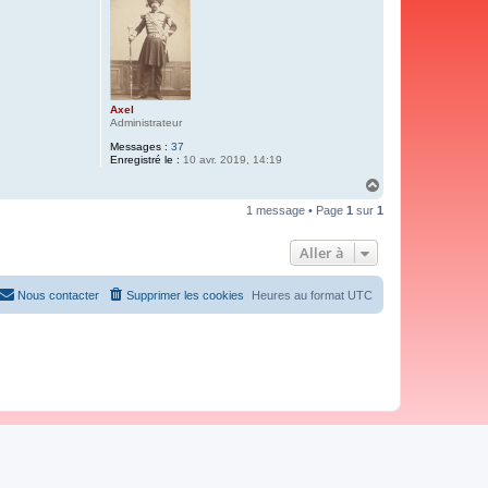
Axel
Administrateur
Messages :
37
Enregistré le :
10 avr. 2019, 14:19
H
a
1 message • Page
1
sur
1
u
t
Aller à
Nous contacter
Supprimer les cookies
Heures au format
UTC