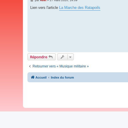
par
Axel
»
27 mars 2020, 14:09
e
s
Lien vers l'article
La Marche des Ratapoils
s
a
g
e
Répondre
Retourner vers « Musique militaire »
Accueil
Index du forum