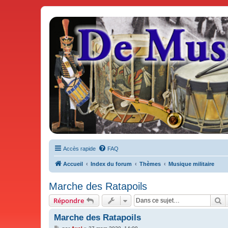
De Musicae Militari - Forums
Forums de discussions
Accès rapide
FAQ
Accueil
Index du forum
Thèmes
Musique militaire
Marche des Ratapoils
R
Répondre
Marche des Ratapoils
M