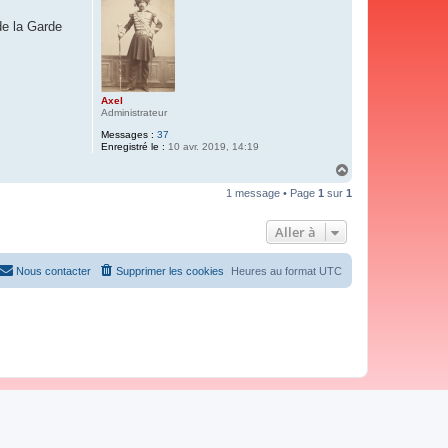
de la Garde
Axel
Administrateur
Messages :
37
Enregistré le :
10 avr. 2019, 14:19
H
a
1 message • Page
1
sur
1
u
t
Aller à
Nous contacter
Supprimer les cookies
Heures au format
UTC