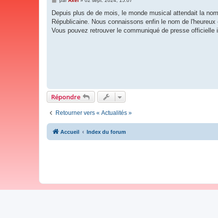
par
Axel
»
02 sept. 2024, 15:07
e
s
Depuis plus de de mois, le monde musical attendait la nomi
s
Républicaine. Nous connaissons enfin le nom de l'heureux é
a
g
Vous pouvez retrouver le communiqué de presse officielle i
e
Répondre
Retourner vers « Actualités »
Accueil
Index du forum