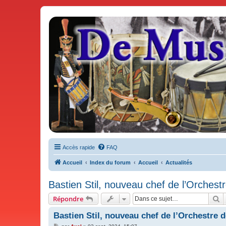
De Musicae Militari - Forums
Forums de discussions
Accès rapide
FAQ
Accueil
Index du forum
Accueil
Actualités
Bastien Stil, nouveau chef de l’Orchest
R
Répondre
Bastien Stil, nouveau chef de l’Orchestre 
M