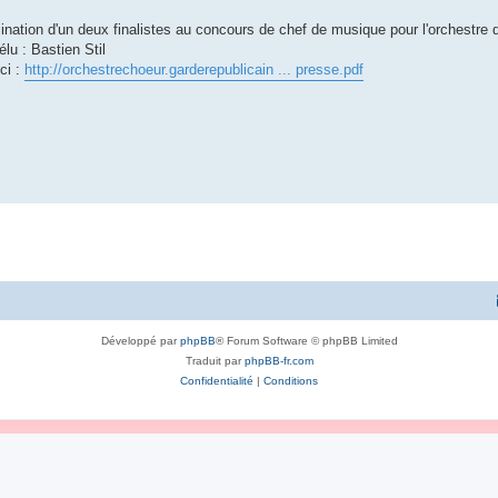
nation d'un deux finalistes au concours de chef de musique pour l'orchestre 
lu : Bastien Stil
ci :
http://orchestrechoeur.garderepublicain ... presse.pdf
Développé par
phpBB
® Forum Software © phpBB Limited
Traduit par
phpBB-fr.com
Confidentialité
|
Conditions