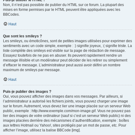
Puis-je utiliser le HTML ?
Non, il n’est pas possible de publier du HTML sur ce forum. La plupart des
mises en forme permises par le HTML peuvent être appliquées avec les
BBCodes.
Haut
Que sont les smileys ?
Les smileys, ou émoticônes, sont de petites images utilisées pour exprimer des
sentiments avec un code simple, exemple : :) signifie joyeux, :( signifie triste. La
liste complète des smileys est visible sur la page de rédaction de message.
Essayez toutefois de ne pas en abuser. Ils peuvent rapidement rendre un
message illisible et un modérateur peut décider de les retirer ou simplement
d’effacer le message. L’administrateur peut aussi avoir défini un nombre
maximum de smileys par message.
Haut
Puis-je publier des images ?
Oui, vous pouvez afficher des images dans vos messages. Par ailleurs, si
l’administrateur a autorisé les fichiers joints, vous pouvez charger une image
sur le forum. Autrement, vous devez lier une image placée sur un serveur Web
public, exemple : http://www.exemple.com/mon-image.gif. Vous ne pouvez pas
lier des images de votre ordinateur (sauf si c’est un serveur Web public) ni des
images placées derrière des mécanismes d’authentification, exemple : boîtes
aux lettres Hotmail ou Yahoo!, sites protégés par un mot de passe, etc. Pour
afficher l’image, utilisez la balise BBCode [img].