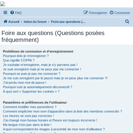
De Musicae Militari -
FAQ
S’enregistrer
Connexion
Forums
R
Forums de discussions
Accueil
Index du forum
Foire aux questions (Questions posées fréquemment)
e
Foire aux questions (Questions posées
c
fréquemment)
h
e
Problèmes de connexion et d’enregistrement
Pourquoi dois-je m’enregistrer ?
r
Que signifie COPPA ?
c
Je souhaite m’enregistrer, mais je n’y parviens pas !
Je suis enregistré mais je ne peux pas me connecter !
h
Pourquoi ne puis-je pas me connecter ?
Je me suis enregistré par le passé mais je ne peux plus me connecter ?!
e
J’ai perdu mon mot de passe !
r
Pourquoi suis-je automatiquement déconnecté ?
À quoi sert « Supprimer les cookies » ?
Paramètres et préférences de l’utilisateur
Comment modifier mes paramètres ?
Comment empêcher mon nom d’apparaître dans la liste des membres connectés ?
Les heures ne sont pas correctes !
J’ai changé mon fuseau horaire et l’heure est toujours incorrecte !
Ma langue n’est pas dans la liste !
A quoi correspondent les images à proximité de mon nom d’utilisateur ?