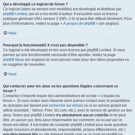
Qui a développé ce logiciel de forum ?
Ce logiciel (dans sa version non modifiée) est développé et distribué par
phpBB Limited
, qui en a les droits d’auteur. Il est publié sous la licence
publique générale GNU version 2 (GPL-2.0) et peut être diffusé librement. Pour
plus d’informations, visitez la page «
À propos de phpBB
» (en anglais).
Haut
Pourquoi la fonctionnalité X n’est pas disponible ?
Ce logiciel a été développé et mis sous licence par phpBB Limited. Si vous
pensez qu’une fonctionnalité nécessite d’être ajoutée, visitez la page
phpBB Ideas
(en anglais) où vous pouvez voter pour des idées proposées ou
en suggérer de nouvelles.
Haut
Qui contacter pour les abus ou les questions légales concernant ce
forum ?
Contactez n’importe lequel des administrateurs de la liste « L’équipe du
forum ». Si vous restez sans réponse alors prenez contact avec le propriétaire
du domaine (en faisant une
recherche sur whois
) ou si un service gratuit est
utilisé (exemple : Yahoo!, Free, f2s.com, etc.), avec le service de gestion ou des
abus. Notez que phpBB Limited
n’a absolument aucun contrôle
et ne peut
être, en aucun cas, tenu pour responsable sur
comment
,
où
ou
par qui
ce
forum est utilisé. Il est inutile de contacter phpBB Limited pour toute question
légale (cessions et désistements, responsabilité, propos diffamatoires, etc.)
non directement liée
au site Internet phpbb.com ou au logiciel phpBB lui-