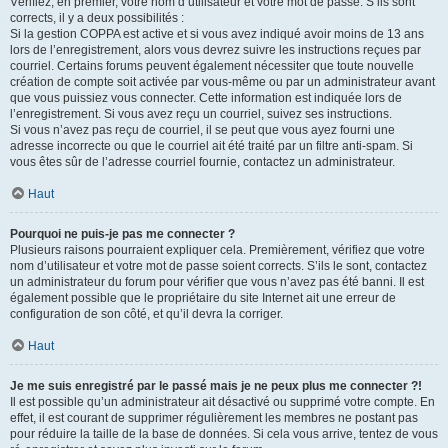
Vérifiez, en premier, votre nom d’utilisateur et votre mot de passe. S’ils sont
corrects, il y a deux possibilités :
Si la gestion COPPA est active et si vous avez indiqué avoir moins de 13 ans
lors de l’enregistrement, alors vous devrez suivre les instructions reçues par
courriel. Certains forums peuvent également nécessiter que toute nouvelle
création de compte soit activée par vous-même ou par un administrateur avant
que vous puissiez vous connecter. Cette information est indiquée lors de
l’enregistrement. Si vous avez reçu un courriel, suivez ses instructions.
Si vous n’avez pas reçu de courriel, il se peut que vous ayez fourni une
adresse incorrecte ou que le courriel ait été traité par un filtre anti-spam. Si
vous êtes sûr de l’adresse courriel fournie, contactez un administrateur.
Haut
Pourquoi ne puis-je pas me connecter ?
Plusieurs raisons pourraient expliquer cela. Premièrement, vérifiez que votre
nom d’utilisateur et votre mot de passe soient corrects. S’ils le sont, contactez
un administrateur du forum pour vérifier que vous n’avez pas été banni. Il est
également possible que le propriétaire du site Internet ait une erreur de
configuration de son côté, et qu’il devra la corriger.
Haut
Je me suis enregistré par le passé mais je ne peux plus me connecter ?!
Il est possible qu’un administrateur ait désactivé ou supprimé votre compte. En
effet, il est courant de supprimer régulièrement les membres ne postant pas
pour réduire la taille de la base de données. Si cela vous arrive, tentez de vous