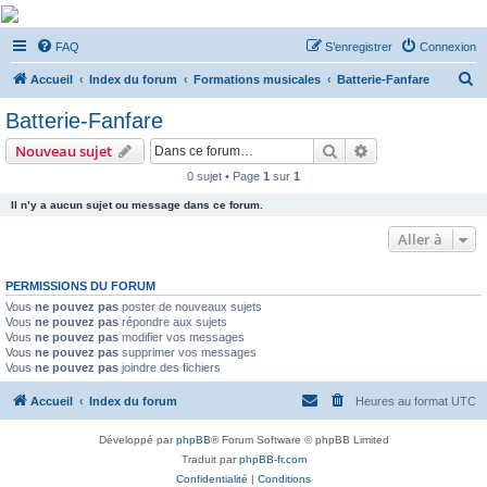
De Musicae Militari -
FAQ
S’enregistrer
Connexion
Forums
R
Forums de discussions
Accueil
Index du forum
Formations musicales
Batterie-Fanfare
e
Batterie-Fanfare
c
Rechercher
Recherche avanc
Nouveau sujet
h
0 sujet • Page
1
sur
1
e
Il n’y a aucun sujet ou message dans ce forum.
r
c
Aller à
h
PERMISSIONS DU FORUM
e
Vous
ne pouvez pas
poster de nouveaux sujets
r
Vous
ne pouvez pas
répondre aux sujets
Vous
ne pouvez pas
modifier vos messages
Vous
ne pouvez pas
supprimer vos messages
Vous
ne pouvez pas
joindre des fichiers
Accueil
Index du forum
Heures au format
UTC
Développé par
phpBB
® Forum Software © phpBB Limited
Traduit par
phpBB-fr.com
Confidentialité
|
Conditions