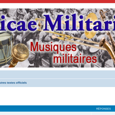
res textes officiels
cher
cherche avancée
RÉPONSES