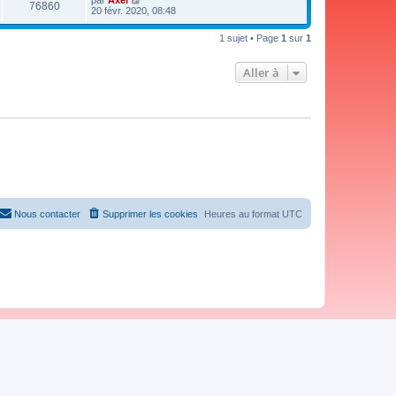
par
Axel
76860
20 févr. 2020, 08:48
1 sujet • Page
1
sur
1
Aller à
Nous contacter
Supprimer les cookies
Heures au format
UTC