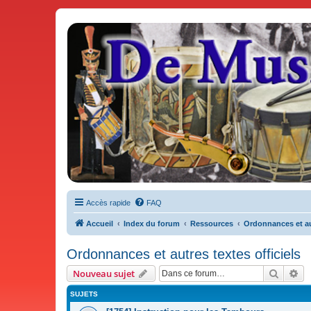
De Musicae Militari - Forums
Forums de discussions
Accès rapide
FAQ
Accueil
Index du forum
Ressources
Ordonnances et aut
Ordonnances et autres textes officiels
Recher
Re
Nouveau sujet
SUJETS