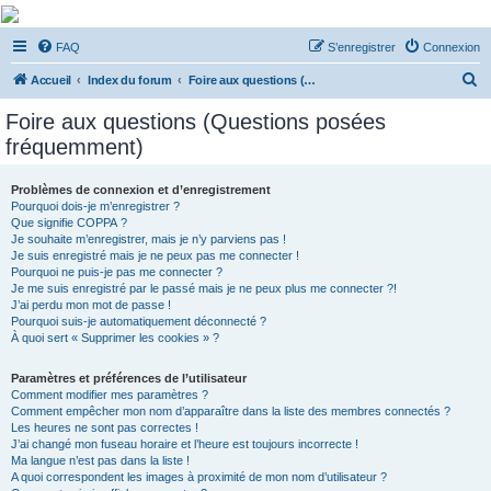
De Musicae Militari -
FAQ
S’enregistrer
Connexion
Forums
R
Forums de discussions
Accueil
Index du forum
Foire aux questions (Questions posées fréquemment)
e
Foire aux questions (Questions posées
c
fréquemment)
h
e
Problèmes de connexion et d’enregistrement
Pourquoi dois-je m’enregistrer ?
r
Que signifie COPPA ?
c
Je souhaite m’enregistrer, mais je n’y parviens pas !
Je suis enregistré mais je ne peux pas me connecter !
h
Pourquoi ne puis-je pas me connecter ?
Je me suis enregistré par le passé mais je ne peux plus me connecter ?!
e
J’ai perdu mon mot de passe !
r
Pourquoi suis-je automatiquement déconnecté ?
À quoi sert « Supprimer les cookies » ?
Paramètres et préférences de l’utilisateur
Comment modifier mes paramètres ?
Comment empêcher mon nom d’apparaître dans la liste des membres connectés ?
Les heures ne sont pas correctes !
J’ai changé mon fuseau horaire et l’heure est toujours incorrecte !
Ma langue n’est pas dans la liste !
A quoi correspondent les images à proximité de mon nom d’utilisateur ?