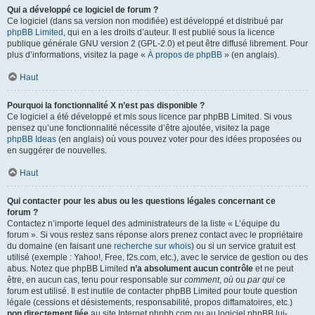
Qui a développé ce logiciel de forum ?
Ce logiciel (dans sa version non modifiée) est développé et distribué par
phpBB Limited
, qui en a les droits d’auteur. Il est publié sous la licence
publique générale GNU version 2 (GPL-2.0) et peut être diffusé librement. Pour
plus d’informations, visitez la page «
À propos de phpBB
» (en anglais).
Haut
Pourquoi la fonctionnalité X n’est pas disponible ?
Ce logiciel a été développé et mis sous licence par phpBB Limited. Si vous
pensez qu’une fonctionnalité nécessite d’être ajoutée, visitez la page
phpBB Ideas
(en anglais) où vous pouvez voter pour des idées proposées ou
en suggérer de nouvelles.
Haut
Qui contacter pour les abus ou les questions légales concernant ce
forum ?
Contactez n’importe lequel des administrateurs de la liste « L’équipe du
forum ». Si vous restez sans réponse alors prenez contact avec le propriétaire
du domaine (en faisant une
recherche sur whois
) ou si un service gratuit est
utilisé (exemple : Yahoo!, Free, f2s.com, etc.), avec le service de gestion ou des
abus. Notez que phpBB Limited
n’a absolument aucun contrôle
et ne peut
être, en aucun cas, tenu pour responsable sur
comment
,
où
ou
par qui
ce
forum est utilisé. Il est inutile de contacter phpBB Limited pour toute question
légale (cessions et désistements, responsabilité, propos diffamatoires, etc.)
non directement liée
au site Internet phpbb.com ou au logiciel phpBB lui-