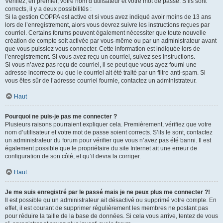
Vérifiez, en premier, votre nom d’utilisateur et votre mot de passe. S’ils sont
corrects, il y a deux possibilités :
Si la gestion COPPA est active et si vous avez indiqué avoir moins de 13 ans
lors de l’enregistrement, alors vous devrez suivre les instructions reçues par
courriel. Certains forums peuvent également nécessiter que toute nouvelle
création de compte soit activée par vous-même ou par un administrateur avant
que vous puissiez vous connecter. Cette information est indiquée lors de
l’enregistrement. Si vous avez reçu un courriel, suivez ses instructions.
Si vous n’avez pas reçu de courriel, il se peut que vous ayez fourni une
adresse incorrecte ou que le courriel ait été traité par un filtre anti-spam. Si
vous êtes sûr de l’adresse courriel fournie, contactez un administrateur.
Haut
Pourquoi ne puis-je pas me connecter ?
Plusieurs raisons pourraient expliquer cela. Premièrement, vérifiez que votre
nom d’utilisateur et votre mot de passe soient corrects. S’ils le sont, contactez
un administrateur du forum pour vérifier que vous n’avez pas été banni. Il est
également possible que le propriétaire du site Internet ait une erreur de
configuration de son côté, et qu’il devra la corriger.
Haut
Je me suis enregistré par le passé mais je ne peux plus me connecter ?!
Il est possible qu’un administrateur ait désactivé ou supprimé votre compte. En
effet, il est courant de supprimer régulièrement les membres ne postant pas
pour réduire la taille de la base de données. Si cela vous arrive, tentez de vous