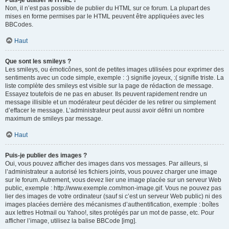
Puis-je utiliser le HTML ?
Non, il n’est pas possible de publier du HTML sur ce forum. La plupart des
mises en forme permises par le HTML peuvent être appliquées avec les
BBCodes.
Haut
Que sont les smileys ?
Les smileys, ou émoticônes, sont de petites images utilisées pour exprimer des
sentiments avec un code simple, exemple : :) signifie joyeux, :( signifie triste. La
liste complète des smileys est visible sur la page de rédaction de message.
Essayez toutefois de ne pas en abuser. Ils peuvent rapidement rendre un
message illisible et un modérateur peut décider de les retirer ou simplement
d’effacer le message. L’administrateur peut aussi avoir défini un nombre
maximum de smileys par message.
Haut
Puis-je publier des images ?
Oui, vous pouvez afficher des images dans vos messages. Par ailleurs, si
l’administrateur a autorisé les fichiers joints, vous pouvez charger une image
sur le forum. Autrement, vous devez lier une image placée sur un serveur Web
public, exemple : http://www.exemple.com/mon-image.gif. Vous ne pouvez pas
lier des images de votre ordinateur (sauf si c’est un serveur Web public) ni des
images placées derrière des mécanismes d’authentification, exemple : boîtes
aux lettres Hotmail ou Yahoo!, sites protégés par un mot de passe, etc. Pour
afficher l’image, utilisez la balise BBCode [img].