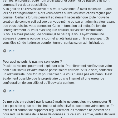
Vérifiez, en premier, votre nom d’utilisateur et votre mot de passe. S’ils sont
corrects, il y a deux possibilités :
Si la gestion COPPA est active et si vous avez indiqué avoir moins de 13 ans
lors de l’enregistrement, alors vous devrez suivre les instructions reçues par
courriel. Certains forums peuvent également nécessiter que toute nouvelle
création de compte soit activée par vous-même ou par un administrateur avant
que vous puissiez vous connecter. Cette information est indiquée lors de
l’enregistrement. Si vous avez reçu un courriel, suivez ses instructions.
Si vous n’avez pas reçu de courriel, il se peut que vous ayez fourni une
adresse incorrecte ou que le courriel ait été traité par un filtre anti-spam. Si
vous êtes sûr de l’adresse courriel fournie, contactez un administrateur.
Haut
Pourquoi ne puis-je pas me connecter ?
Plusieurs raisons pourraient expliquer cela. Premièrement, vérifiez que votre
nom d’utilisateur et votre mot de passe soient corrects. S’ils le sont, contactez
un administrateur du forum pour vérifier que vous n’avez pas été banni. Il est
également possible que le propriétaire du site Internet ait une erreur de
configuration de son côté, et qu’il devra la corriger.
Haut
Je me suis enregistré par le passé mais je ne peux plus me connecter ?!
Il est possible qu’un administrateur ait désactivé ou supprimé votre compte. En
effet, il est courant de supprimer régulièrement les membres ne postant pas
pour réduire la taille de la base de données. Si cela vous arrive, tentez de vous