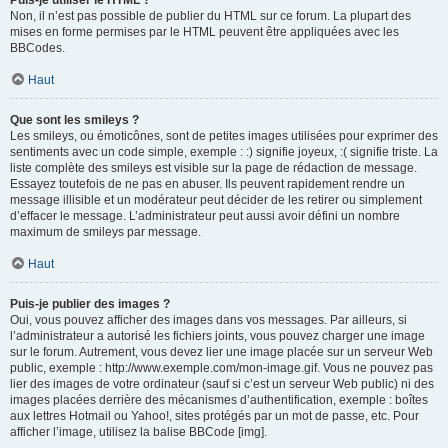
Puis-je utiliser le HTML ?
Non, il n’est pas possible de publier du HTML sur ce forum. La plupart des
mises en forme permises par le HTML peuvent être appliquées avec les
BBCodes.
Haut
Que sont les smileys ?
Les smileys, ou émoticônes, sont de petites images utilisées pour exprimer des
sentiments avec un code simple, exemple : :) signifie joyeux, :( signifie triste. La
liste complète des smileys est visible sur la page de rédaction de message.
Essayez toutefois de ne pas en abuser. Ils peuvent rapidement rendre un
message illisible et un modérateur peut décider de les retirer ou simplement
d’effacer le message. L’administrateur peut aussi avoir défini un nombre
maximum de smileys par message.
Haut
Puis-je publier des images ?
Oui, vous pouvez afficher des images dans vos messages. Par ailleurs, si
l’administrateur a autorisé les fichiers joints, vous pouvez charger une image
sur le forum. Autrement, vous devez lier une image placée sur un serveur Web
public, exemple : http://www.exemple.com/mon-image.gif. Vous ne pouvez pas
lier des images de votre ordinateur (sauf si c’est un serveur Web public) ni des
images placées derrière des mécanismes d’authentification, exemple : boîtes
aux lettres Hotmail ou Yahoo!, sites protégés par un mot de passe, etc. Pour
afficher l’image, utilisez la balise BBCode [img].