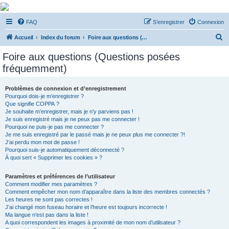
De Musicae Militari -
FAQ
S’enregistrer
Connexion
Forums
R
Forums de discussions
Accueil
Index du forum
Foire aux questions (Questions posées fréquemment)
e
Foire aux questions (Questions posées
c
fréquemment)
h
e
Problèmes de connexion et d’enregistrement
Pourquoi dois-je m’enregistrer ?
r
Que signifie COPPA ?
c
Je souhaite m’enregistrer, mais je n’y parviens pas !
Je suis enregistré mais je ne peux pas me connecter !
h
Pourquoi ne puis-je pas me connecter ?
Je me suis enregistré par le passé mais je ne peux plus me connecter ?!
e
J’ai perdu mon mot de passe !
r
Pourquoi suis-je automatiquement déconnecté ?
À quoi sert « Supprimer les cookies » ?
Paramètres et préférences de l’utilisateur
Comment modifier mes paramètres ?
Comment empêcher mon nom d’apparaître dans la liste des membres connectés ?
Les heures ne sont pas correctes !
J’ai changé mon fuseau horaire et l’heure est toujours incorrecte !
Ma langue n’est pas dans la liste !
A quoi correspondent les images à proximité de mon nom d’utilisateur ?