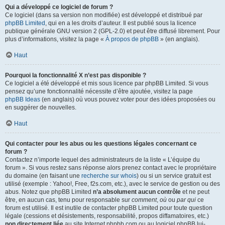
Qui a développé ce logiciel de forum ?
Ce logiciel (dans sa version non modifiée) est développé et distribué par
phpBB Limited
, qui en a les droits d’auteur. Il est publié sous la licence
publique générale GNU version 2 (GPL-2.0) et peut être diffusé librement. Pour
plus d’informations, visitez la page «
À propos de phpBB
» (en anglais).
Haut
Pourquoi la fonctionnalité X n’est pas disponible ?
Ce logiciel a été développé et mis sous licence par phpBB Limited. Si vous
pensez qu’une fonctionnalité nécessite d’être ajoutée, visitez la page
phpBB Ideas
(en anglais) où vous pouvez voter pour des idées proposées ou
en suggérer de nouvelles.
Haut
Qui contacter pour les abus ou les questions légales concernant ce
forum ?
Contactez n’importe lequel des administrateurs de la liste « L’équipe du
forum ». Si vous restez sans réponse alors prenez contact avec le propriétaire
du domaine (en faisant une
recherche sur whois
) ou si un service gratuit est
utilisé (exemple : Yahoo!, Free, f2s.com, etc.), avec le service de gestion ou des
abus. Notez que phpBB Limited
n’a absolument aucun contrôle
et ne peut
être, en aucun cas, tenu pour responsable sur
comment
,
où
ou
par qui
ce
forum est utilisé. Il est inutile de contacter phpBB Limited pour toute question
légale (cessions et désistements, responsabilité, propos diffamatoires, etc.)
non directement liée
au site Internet phpbb.com ou au logiciel phpBB lui-