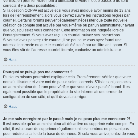
Vérifiez, en premier, votre nom d’utilisateur et votre mot de passe. S’ils sont
corrects, il y a deux possibilités :
Si la gestion COPPA est active et si vous avez indiqué avoir moins de 13 ans
lors de l’enregistrement, alors vous devrez suivre les instructions reçues par
courriel. Certains forums peuvent également nécessiter que toute nouvelle
création de compte soit activée par vous-même ou par un administrateur avant
que vous puissiez vous connecter. Cette information est indiquée lors de
l’enregistrement. Si vous avez reçu un courriel, suivez ses instructions.
Si vous n’avez pas reçu de courriel, il se peut que vous ayez fourni une
adresse incorrecte ou que le courriel ait été traité par un filtre anti-spam. Si
vous êtes sûr de l’adresse courriel fournie, contactez un administrateur.
Haut
Pourquoi ne puis-je pas me connecter ?
Plusieurs raisons pourraient expliquer cela. Premièrement, vérifiez que votre
nom d’utilisateur et votre mot de passe soient corrects. S’ils le sont, contactez
un administrateur du forum pour vérifier que vous n’avez pas été banni. Il est
également possible que le propriétaire du site Internet ait une erreur de
configuration de son côté, et qu’il devra la corriger.
Haut
Je me suis enregistré par le passé mais je ne peux plus me connecter ?!
Il est possible qu’un administrateur ait désactivé ou supprimé votre compte. En
effet, il est courant de supprimer régulièrement les membres ne postant pas
pour réduire la taille de la base de données. Si cela vous arrive, tentez de vous