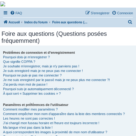
De Musicae Militari -
FAQ
S’enregistrer
Connexion
Forums
R
Forums de discussions
Accueil
Index du forum
Foire aux questions (Questions posées fréquemment)
e
Foire aux questions (Questions posées
c
fréquemment)
h
e
Problèmes de connexion et d’enregistrement
Pourquoi dois-je m’enregistrer ?
r
Que signifie COPPA ?
c
Je souhaite m’enregistrer, mais je n’y parviens pas !
Je suis enregistré mais je ne peux pas me connecter !
h
Pourquoi ne puis-je pas me connecter ?
Je me suis enregistré par le passé mais je ne peux plus me connecter ?!
e
J’ai perdu mon mot de passe !
r
Pourquoi suis-je automatiquement déconnecté ?
À quoi sert « Supprimer les cookies » ?
Paramètres et préférences de l’utilisateur
Comment modifier mes paramètres ?
Comment empêcher mon nom d’apparaître dans la liste des membres connectés ?
Les heures ne sont pas correctes !
J’ai changé mon fuseau horaire et l’heure est toujours incorrecte !
Ma langue n’est pas dans la liste !
A quoi correspondent les images à proximité de mon nom d’utilisateur ?