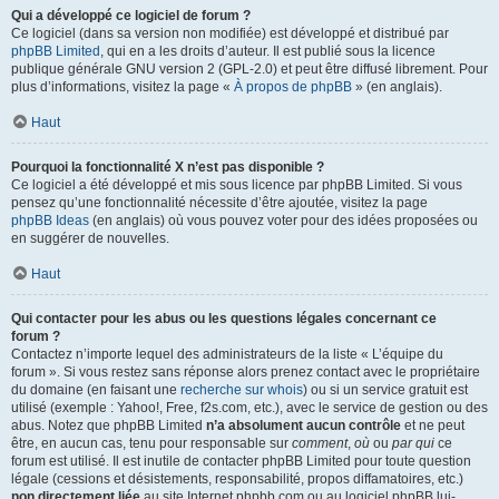
Qui a développé ce logiciel de forum ?
Ce logiciel (dans sa version non modifiée) est développé et distribué par
phpBB Limited
, qui en a les droits d’auteur. Il est publié sous la licence
publique générale GNU version 2 (GPL-2.0) et peut être diffusé librement. Pour
plus d’informations, visitez la page «
À propos de phpBB
» (en anglais).
Haut
Pourquoi la fonctionnalité X n’est pas disponible ?
Ce logiciel a été développé et mis sous licence par phpBB Limited. Si vous
pensez qu’une fonctionnalité nécessite d’être ajoutée, visitez la page
phpBB Ideas
(en anglais) où vous pouvez voter pour des idées proposées ou
en suggérer de nouvelles.
Haut
Qui contacter pour les abus ou les questions légales concernant ce
forum ?
Contactez n’importe lequel des administrateurs de la liste « L’équipe du
forum ». Si vous restez sans réponse alors prenez contact avec le propriétaire
du domaine (en faisant une
recherche sur whois
) ou si un service gratuit est
utilisé (exemple : Yahoo!, Free, f2s.com, etc.), avec le service de gestion ou des
abus. Notez que phpBB Limited
n’a absolument aucun contrôle
et ne peut
être, en aucun cas, tenu pour responsable sur
comment
,
où
ou
par qui
ce
forum est utilisé. Il est inutile de contacter phpBB Limited pour toute question
légale (cessions et désistements, responsabilité, propos diffamatoires, etc.)
non directement liée
au site Internet phpbb.com ou au logiciel phpBB lui-