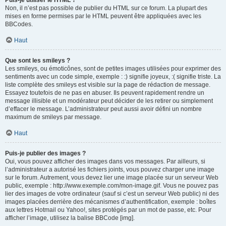
Puis-je utiliser le HTML ?
Non, il n’est pas possible de publier du HTML sur ce forum. La plupart des
mises en forme permises par le HTML peuvent être appliquées avec les
BBCodes.
Haut
Que sont les smileys ?
Les smileys, ou émoticônes, sont de petites images utilisées pour exprimer des
sentiments avec un code simple, exemple : :) signifie joyeux, :( signifie triste. La
liste complète des smileys est visible sur la page de rédaction de message.
Essayez toutefois de ne pas en abuser. Ils peuvent rapidement rendre un
message illisible et un modérateur peut décider de les retirer ou simplement
d’effacer le message. L’administrateur peut aussi avoir défini un nombre
maximum de smileys par message.
Haut
Puis-je publier des images ?
Oui, vous pouvez afficher des images dans vos messages. Par ailleurs, si
l’administrateur a autorisé les fichiers joints, vous pouvez charger une image
sur le forum. Autrement, vous devez lier une image placée sur un serveur Web
public, exemple : http://www.exemple.com/mon-image.gif. Vous ne pouvez pas
lier des images de votre ordinateur (sauf si c’est un serveur Web public) ni des
images placées derrière des mécanismes d’authentification, exemple : boîtes
aux lettres Hotmail ou Yahoo!, sites protégés par un mot de passe, etc. Pour
afficher l’image, utilisez la balise BBCode [img].