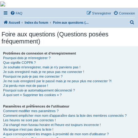
De Musicae Militari -
FAQ
S’enregistrer
Connexion
Forums
R
Forums de discussions
Accueil
Index du forum
Foire aux questions (Questions posées fréquemment)
e
Foire aux questions (Questions posées
c
fréquemment)
h
e
Problèmes de connexion et d’enregistrement
Pourquoi dois-je m’enregistrer ?
r
Que signifie COPPA ?
c
Je souhaite m’enregistrer, mais je n’y parviens pas !
Je suis enregistré mais je ne peux pas me connecter !
h
Pourquoi ne puis-je pas me connecter ?
Je me suis enregistré par le passé mais je ne peux plus me connecter ?!
e
J’ai perdu mon mot de passe !
r
Pourquoi suis-je automatiquement déconnecté ?
À quoi sert « Supprimer les cookies » ?
Paramètres et préférences de l’utilisateur
Comment modifier mes paramètres ?
Comment empêcher mon nom d’apparaître dans la liste des membres connectés ?
Les heures ne sont pas correctes !
J’ai changé mon fuseau horaire et l’heure est toujours incorrecte !
Ma langue n’est pas dans la liste !
A quoi correspondent les images à proximité de mon nom d’utilisateur ?