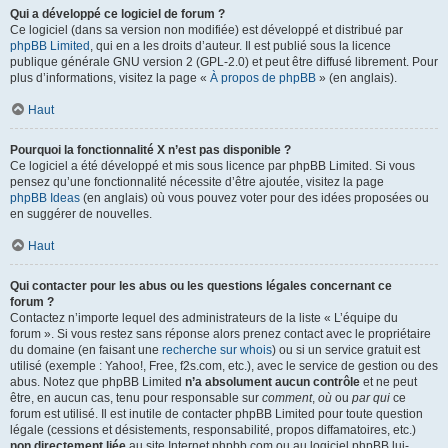
Qui a développé ce logiciel de forum ?
Ce logiciel (dans sa version non modifiée) est développé et distribué par
phpBB Limited
, qui en a les droits d’auteur. Il est publié sous la licence
publique générale GNU version 2 (GPL-2.0) et peut être diffusé librement. Pour
plus d’informations, visitez la page «
À propos de phpBB
» (en anglais).
Haut
Pourquoi la fonctionnalité X n’est pas disponible ?
Ce logiciel a été développé et mis sous licence par phpBB Limited. Si vous
pensez qu’une fonctionnalité nécessite d’être ajoutée, visitez la page
phpBB Ideas
(en anglais) où vous pouvez voter pour des idées proposées ou
en suggérer de nouvelles.
Haut
Qui contacter pour les abus ou les questions légales concernant ce
forum ?
Contactez n’importe lequel des administrateurs de la liste « L’équipe du
forum ». Si vous restez sans réponse alors prenez contact avec le propriétaire
du domaine (en faisant une
recherche sur whois
) ou si un service gratuit est
utilisé (exemple : Yahoo!, Free, f2s.com, etc.), avec le service de gestion ou des
abus. Notez que phpBB Limited
n’a absolument aucun contrôle
et ne peut
être, en aucun cas, tenu pour responsable sur
comment
,
où
ou
par qui
ce
forum est utilisé. Il est inutile de contacter phpBB Limited pour toute question
légale (cessions et désistements, responsabilité, propos diffamatoires, etc.)
non directement liée
au site Internet phpbb.com ou au logiciel phpBB lui-