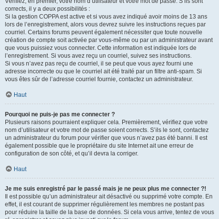
Vérifiez, en premier, votre nom d’utilisateur et votre mot de passe. S’ils sont
corrects, il y a deux possibilités :
Si la gestion COPPA est active et si vous avez indiqué avoir moins de 13 ans
lors de l’enregistrement, alors vous devrez suivre les instructions reçues par
courriel. Certains forums peuvent également nécessiter que toute nouvelle
création de compte soit activée par vous-même ou par un administrateur avant
que vous puissiez vous connecter. Cette information est indiquée lors de
l’enregistrement. Si vous avez reçu un courriel, suivez ses instructions.
Si vous n’avez pas reçu de courriel, il se peut que vous ayez fourni une
adresse incorrecte ou que le courriel ait été traité par un filtre anti-spam. Si
vous êtes sûr de l’adresse courriel fournie, contactez un administrateur.
Haut
Pourquoi ne puis-je pas me connecter ?
Plusieurs raisons pourraient expliquer cela. Premièrement, vérifiez que votre
nom d’utilisateur et votre mot de passe soient corrects. S’ils le sont, contactez
un administrateur du forum pour vérifier que vous n’avez pas été banni. Il est
également possible que le propriétaire du site Internet ait une erreur de
configuration de son côté, et qu’il devra la corriger.
Haut
Je me suis enregistré par le passé mais je ne peux plus me connecter ?!
Il est possible qu’un administrateur ait désactivé ou supprimé votre compte. En
effet, il est courant de supprimer régulièrement les membres ne postant pas
pour réduire la taille de la base de données. Si cela vous arrive, tentez de vous