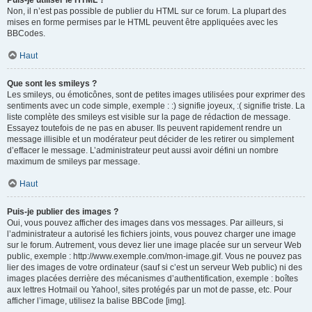
Puis-je utiliser le HTML ?
Non, il n’est pas possible de publier du HTML sur ce forum. La plupart des
mises en forme permises par le HTML peuvent être appliquées avec les
BBCodes.
Haut
Que sont les smileys ?
Les smileys, ou émoticônes, sont de petites images utilisées pour exprimer des
sentiments avec un code simple, exemple : :) signifie joyeux, :( signifie triste. La
liste complète des smileys est visible sur la page de rédaction de message.
Essayez toutefois de ne pas en abuser. Ils peuvent rapidement rendre un
message illisible et un modérateur peut décider de les retirer ou simplement
d’effacer le message. L’administrateur peut aussi avoir défini un nombre
maximum de smileys par message.
Haut
Puis-je publier des images ?
Oui, vous pouvez afficher des images dans vos messages. Par ailleurs, si
l’administrateur a autorisé les fichiers joints, vous pouvez charger une image
sur le forum. Autrement, vous devez lier une image placée sur un serveur Web
public, exemple : http://www.exemple.com/mon-image.gif. Vous ne pouvez pas
lier des images de votre ordinateur (sauf si c’est un serveur Web public) ni des
images placées derrière des mécanismes d’authentification, exemple : boîtes
aux lettres Hotmail ou Yahoo!, sites protégés par un mot de passe, etc. Pour
afficher l’image, utilisez la balise BBCode [img].