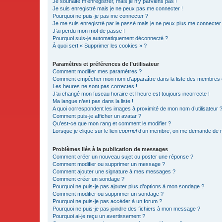
Je souhaite m’enregistrer, mais je n’y parviens pas !
Je suis enregistré mais je ne peux pas me connecter !
Pourquoi ne puis-je pas me connecter ?
Je me suis enregistré par le passé mais je ne peux plus me connecter
J’ai perdu mon mot de passe !
Pourquoi suis-je automatiquement déconnecté ?
À quoi sert « Supprimer les cookies » ?
Paramètres et préférences de l’utilisateur
Comment modifier mes paramètres ?
Comment empêcher mon nom d’apparaître dans la liste des membres
Les heures ne sont pas correctes !
J’ai changé mon fuseau horaire et l’heure est toujours incorrecte !
Ma langue n’est pas dans la liste !
A quoi correspondent les images à proximité de mon nom d’utilisateur 
Comment puis-je afficher un avatar ?
Qu’est-ce que mon rang et comment le modifier ?
Lorsque je clique sur le lien
courriel
d’un membre, on me demande de m
Problèmes liés à la publication de messages
Comment créer un nouveau sujet ou poster une réponse ?
Comment modifier ou supprimer un message ?
Comment ajouter une signature à mes messages ?
Comment créer un sondage ?
Pourquoi ne puis-je pas ajouter plus d’options à mon sondage ?
Comment modifier ou supprimer un sondage ?
Pourquoi ne puis-je pas accéder à un forum ?
Pourquoi ne puis-je pas joindre des fichiers à mon message ?
Pourquoi ai-je reçu un avertissement ?