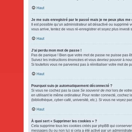
Haut
Je me suis enregistré par le passé mais je ne peux plus me
Il est possible qu’un administrateur ait désactivé ou supprimé 
vous arrive, tentez de vous ré-enregistrer et soyez plus investi s
Haut
J’ai perdu mon mot de passe !
Pas de panique ! Bien que votre mot de passe ne puisse pas être
Suivez les instructions énoncées et vous devriez pouvoir à no
Si toutefois vous ne parveniez pas à réinitialiser votre mot de 
Haut
Pourquoi suis-je automatiquement déconnecté ?
Si vous ne cochez pas la case
Se souvenir de moi
lors de votr
en utilisant le même ordinateur. Pour rester connecté, cochez 
(bibliothèque, cyber-café, université, etc.). Si vous ne voyez pa
Haut
À quoi sert « Supprimer les cookies » ?
Cela supprime tous les cookies créés par phpBB qui conservent v
messages (lu ou non lu) si cela a été activé par un administra