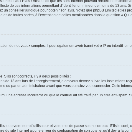
t une loi aux États-Unis qui dit que les sites Internet pouvant recueillir des infor
ollecte de ces informations permettant d’identifier un mineur de moins de 13 ans. S
tez un conseiller juridique pour obtenir son avis. Notez que phpBB Limited et les pr
gales de toutes sortes, à l’exception de celles mentionnées dans la question « Qui
réation de nouveaux comptes. Il peut également avoir banni votre IP ou interdit le no
 S’ils sont corrects, il y a deux possibilités :
ins de 13 ans lors de l’enregistrement, alors vous devrez suivre les instructions r
me ou par un administrateur avant que vous puissiez vous connecter. Cette informat
rni une adresse incorrecte ou que le courriel ait été traité par un filtre anti-spam. S
iez que votre nom d’utilisateur et votre mot de passe soient corrects. S’ils le sont,
e du site Internet ait une erreur de configuration de son côté, et qu’il devra la corri