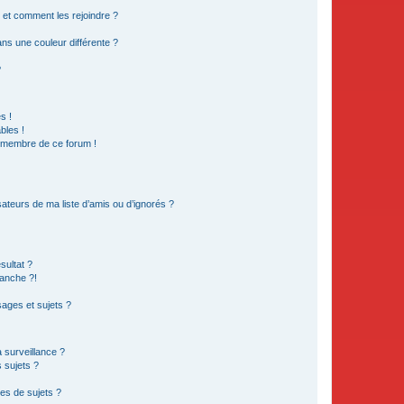
s et comment les rejoindre ?
s une couleur différente ?
?
s !
bles !
n membre de ce forum !
ateurs de ma liste d’amis ou d’ignorés ?
sultat ?
anche ?!
ages et sujets ?
a surveillance ?
 sujets ?
es de sujets ?