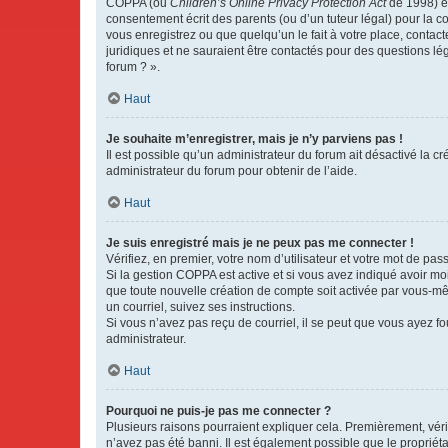
COPPA (ou
Children’s Online Privacy Protection Act
de 1998) es
consentement écrit des parents (ou d’un tuteur légal) pour la c
vous enregistrez ou que quelqu’un le fait à votre place, contac
juridiques et ne sauraient être contactés pour des questions lé
forum ? ».
Haut
Je souhaite m’enregistrer, mais je n’y parviens pas !
Il est possible qu’un administrateur du forum ait désactivé la c
administrateur du forum pour obtenir de l’aide.
Haut
Je suis enregistré mais je ne peux pas me connecter !
Vérifiez, en premier, votre nom d’utilisateur et votre mot de passe.
Si la gestion COPPA est active et si vous avez indiqué avoir mo
que toute nouvelle création de compte soit activée par vous-mê
un courriel, suivez ses instructions.
Si vous n’avez pas reçu de courriel, il se peut que vous ayez fou
administrateur.
Haut
Pourquoi ne puis-je pas me connecter ?
Plusieurs raisons pourraient expliquer cela. Premièrement, vérif
n’avez pas été banni. Il est également possible que le propriétair