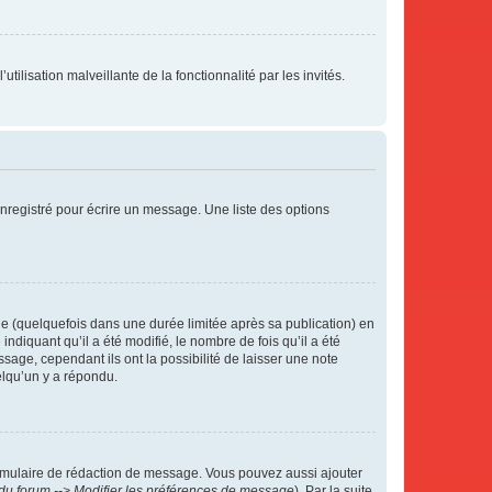
tilisation malveillante de la fonctionnalité par les invités.
nregistré pour écrire un message. Une liste des options
 (quelquefois dans une durée limitée après sa publication) en
iquant qu’il a été modifié, le nombre de fois qu’il a été
sage, cependant ils ont la possibilité de laisser une note
elqu’un y a répondu.
rmulaire de rédaction de message. Vous pouvez aussi ajouter
du forum --> Modifier les préférences de message
). Par la suite,