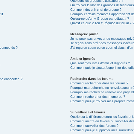
Que sont les groupes d’utilisateurs ?
Où trouver la liste des groupes d’utilisateur
Comment devenir chef de groupe ?
 ?!
Pourquoi certains membres apparaissent dan
Qu’est-ce qu’un « Groupe par défaut » ?
Qu’est-ce que le lien « L’équipe du forum » 
Messagerie privée
Je ne peux pas envoyer de messages privé
Je reçois sans arrêt des messages indésira
 connectés ?
J’ai reçu un spam ou un courriel abusif d’u
Amis et ignorés
Que sont mes listes d’amis et d’ignorés ?
?
Comment puis-je ajouter/supprimer des utilis
Recherche dans les forums
e connecter !?
Comment rechercher dans les forums ?
Pourquoi ma recherche ne renvoie aucun ré
Pourquoi ma recherche renvoie une page bl
Comment rechercher des membres ?
Comment puis-je trouver mes propres mess
Surveillance et favoris
Quelle est la différence entre les favoris et l
Comment mettre en favoris ou surveiller des
Comment surveiller des forums ?
Comment puis-je supprimer mes surveillanc