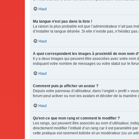
Haut
Ma langue n’est pas dans la liste !
La raison la plus probable est que l’administrateur n’ait pas 
d’installer la langue désirée. Si elle n’existe pas, n’hésitez pa
Haut
A quoi correspondent les images à proximité de mon nom d’u
Il y a deux images qui peuvent être associées avec votre nom d’
indiquant votre nombre de messages ou votre statut sur le fo
Haut
Comment puis-je afficher un avatar ?
Depuis votre panneau d’utilisateur, dans l’onglet « profil » vou
forum peut activer ou non les avatars et décider de la manière d
Haut
Qu’est-ce que mon rang et comment le modifier ?
Les rangs, qui peuvent être associés au nom d’utilisateur, ind
directement modifier l’intitulé d’un rang car il est paramétré p
cette pratique est rarement tolérée et un modérateur (ou un ad