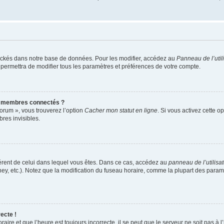
ockés dans notre base de données. Pour les modifier, accédez au
Panneau de l’util
 permettra de modifier tous les paramètres et préférences de votre compte.
s membres connectés ?
forum », vous trouverez l’option
Cacher mon statut en ligne
. Si vous activez cette o
es invisibles.
ifférent de celui dans lequel vous êtes. Dans ce cas, accédez au
panneau de l’utilisa
ney, etc.). Notez que la modification du fuseau horaire, comme la plupart des para
ecte !
aire et que l’heure est toujours incorrecte, il se peut que le serveur ne soit pas à