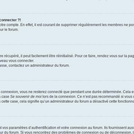
 connecter ?!
votre compte. En effet, il est courant de supprimer régulièrement les membres ne pos
ur le forum.
 récupéré, il peut facilement être réinitialisé. Pour ce faire, rendez vous sur la p
uveau vous connecter.
passe, contactez un administrateur du forum.
e connexion, vous ne resterez connecté que pendant une durée déterminée. Cela em
la case
Se souvenir de moi
lors de la connexion. Ce n’est pas recommandé si vous u
s cette case, cela signifie qu’un administrateur du forum a désactivé cette fonctionna
os paramètres d’authentification et votre connexion au forum. Ils fournissent aussi
teur du forum. Si vous rencontrez des problèmes de connexion ou de déconnexion, l