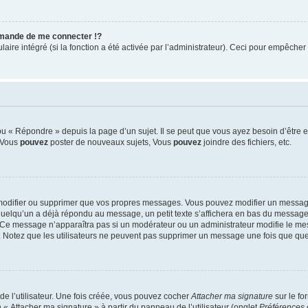
mande de me connecter !?
re intégré (si la fonction a été activée par l’administrateur). Ceci pour empêcher l’u
 « Répondre » depuis la page d’un sujet. Il se peut que vous ayez besoin d’être e
: Vous
pouvez
poster de nouveaux sujets, Vous
pouvez
joindre des fichiers, etc.
modifier ou supprimer que vos propres messages. Vous pouvez modifier un message
lqu’un a déjà répondu au message, un petit texte s’affichera en bas du message ind
n. Ce message n’apparaîtra pas si un modérateur ou un administrateur modifie le mes
ive. Notez que les utilisateurs ne peuvent pas supprimer un message une fois que qu
e l’utilisateur. Une fois créée, vous pouvez cocher
Attacher ma signature
sur le fo
 « Attacher ma signature » à partir du panneau de l’utilisateur (onglet
Préférences 