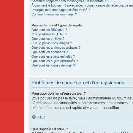
Comment rapporter des messages à un modérateur ?
À quoi sert le bouton « Sauvegarder » dans la page de rédaction de 
Pourquoi mon message doit être validé ?
Comment remonter mon sujet ?
Mise en forme et types de sujets
Que sont les BBCodes ?
Puis-je utiliser le HTML ?
Que sont les smileys ?
Puis-je publier des images ?
Que sont les annonces globales ?
Que sont les annonces ?
Que sont les sujets épinglés ?
Que sont les sujets verrouillés ?
Que sont les icônes de sujet ?
Problèmes de connexion et d’enregistrement
Pourquoi dois-je m’enregistrer ?
Vous pouvez ne pas le faire, mais l’administrateur du forum peu
bénéficier de fonctionnalités supplémentaires inaccessibles au
création d’un compte est rapide et vivement conseillée.
Haut
Que signifie COPPA ?