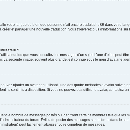
installé votre langue ou bien que personne n’ait encore traduit phpBB dans votre l
s à créer et partager une nouvelle traduction. Vous trouverez plus d’informations sur l
tilisateur ?
utilisateur lorsque vous consultez les messages d’un sujet. L’une d’elles peut êtr
rum. La seconde image, souvent plus grande, est connue sous le nom d’avatar et 
s pouvez ajouter un avatar en utilisant l’une des quatre méthodes d’avatar suivantes 
ont ils sont mis à disposition. Si vous ne pouvez pas utiliser d’avatar, contactez un
iquent le nombre de messages postés ou identifient certains membres tels que les 
ar l’administrateur du forum. Évitez de poster des messages sur le forum dans le seu
ministrateur) peut facilement abaisser votre compteur de messages.