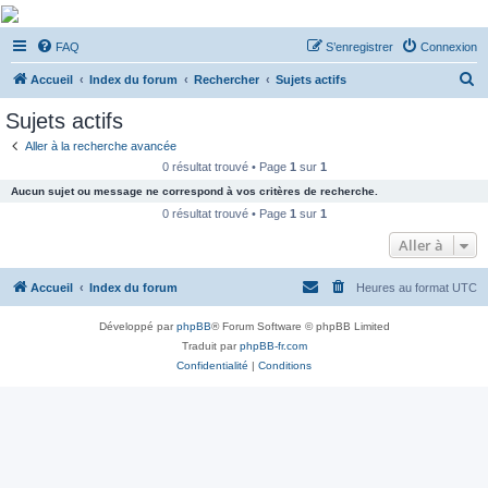
De Musicae Militari -
FAQ
S’enregistrer
Connexion
Forums
R
Forums de discussions
Accueil
Index du forum
Rechercher
Sujets actifs
e
Sujets actifs
c
Aller à la recherche avancée
h
0 résultat trouvé • Page
1
sur
1
e
Aucun sujet ou message ne correspond à vos critères de recherche.
r
0 résultat trouvé • Page
1
sur
1
c
Aller à
h
Accueil
Index du forum
Heures au format
UTC
e
r
Développé par
phpBB
® Forum Software © phpBB Limited
Traduit par
phpBB-fr.com
Confidentialité
|
Conditions