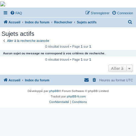
De Musicae Militari -
FAQ
S’enregistrer
Connexion
Forums
R
Forums de discussions
Accueil
Index du forum
Rechercher
Sujets actifs
e
Sujets actifs
c
Aller à la recherche avancée
h
0 résultat trouvé • Page
1
sur
1
e
Aucun sujet ou message ne correspond à vos critères de recherche.
r
0 résultat trouvé • Page
1
sur
1
c
Aller à
h
Accueil
Index du forum
Heures au format
UTC
e
r
Développé par
phpBB
® Forum Software © phpBB Limited
Traduit par
phpBB-fr.com
Confidentialité
|
Conditions