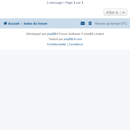
1 message • Page
1
sur
1
Aller à
Accueil
Index du forum
Heures au format
UTC
Développé par
phpBB
® Forum Software © phpBB Limited
Traduit par
phpBB-fr.com
Confidentialité
|
Conditions