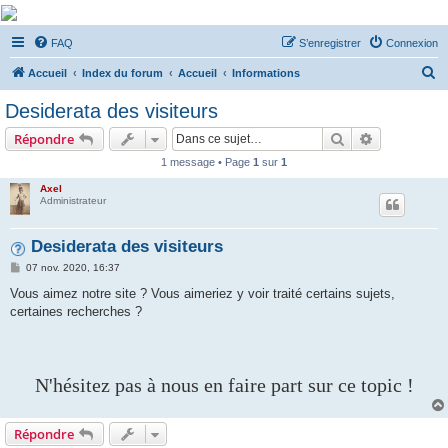
De Musicae Militari -
FAQ
S’enregistrer
Connexion
Forums
R
Forums de discussions
Accueil
Index du forum
Accueil
Informations
e
Desiderata des visiteurs
c
Rechercher
Recherche 
Répondre
h
1 message • Page
1
sur
1
e
Axel
r
Administrateur
c
h
Desiderata des visiteurs
e
M
07 nov. 2020, 16:37
e
r
s
Vous aimez notre site ? Vous aimeriez y voir traité certains sujets,
s
certaines recherches ?
a
g
e
N'hésitez pas à nous en faire part sur ce topic !
Répondre