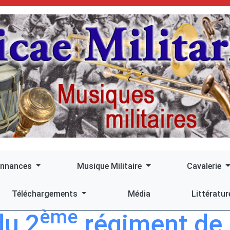
onnances
Musique Militaire
Cavalerie
Téléchargements
Média
Littératur
ème
du 2
régiment de