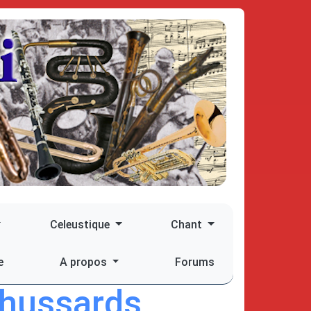
Celeustique
Chant
e
A propos
Forums
 hussards