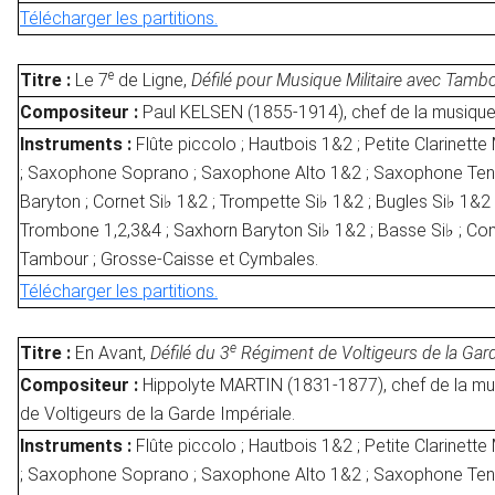
Télécharger les partitions.
e
Titre :
Le 7
de Ligne,
Défilé pour Musique Militaire avec Tambo
Compositeur :
Paul KELSEN (1855-1914), chef de la musique
Instruments :
Flûte piccolo ; Hautbois 1&2 ; Petite Clarinette 
; Saxophone Soprano ; Saxophone Alto 1&2 ; Saxophone Te
Baryton ; Cornet Si♭ 1&2 ; Trompette Si♭ 1&2 ; Bugles Si♭ 1&2 
Trombone 1,2,3&4 ; Saxhorn Baryton Si♭ 1&2 ; Basse Si♭ ; Con
Tambour ; Grosse-Caisse et Cymbales.
Télécharger les partitions.
e
Titre :
En Avant,
Défilé du 3
Régiment de Voltigeurs de la Gard
Compositeur :
Hippolyte MARTIN (1831-1877), chef de la mu
de Voltigeurs de la Garde Impériale.
Instruments :
Flûte piccolo ; Hautbois 1&2 ; Petite Clarinette 
; Saxophone Soprano ; Saxophone Alto 1&2 ; Saxophone Te