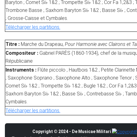
Baryton ; Cornet Si♭ 1&2 ; Trompette Si♭ 1&2 ; Cor Fa 1,2&3 ;
Trombone Basse ; Saxhorn Baryton Si♭ 1&2 ; Basse Si♭ ; Con
; Grosse-Caisse et Cymbales.
Télécharger les partitions.
Titre :
Marche du Drapeau,
Pour Harmonie avec Clairons et 
Compositeur :
Gabriel PARÈS (1860-1934), chef de la musiq
Républicaine
Instruments :
Flûte piccolo ; Hautbois 1&2 ; Petite Clarinette 
; Saxophone Soprano ; Saxophone Alto ; Saxophone Tenor ; 
Cornet Si♭ 1&2 ; Trompette Si♭ 1&2 ; Bugle 1&2 ; Cor Fa 1,2&3
Saxhorn Baryton Si♭ 1&2 ; Basse Si♭ ; Contrebasse Si♭ ; Tamb
Cymbales.
Télécharger les partitions.
Copyright © 2024 - De Musicae Militari