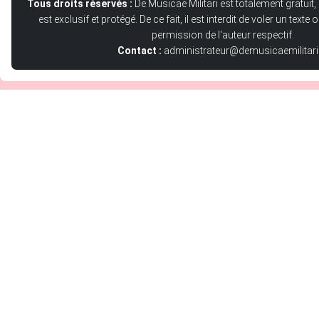
Tous droits réservés :
De Musicae Militari est totalement gratuit,
est exclusif et protégé. De ce fait, il est interdit de voler un text
permission de l'auteur respectif.
Contact :
administrateur@demusicaemilitari.