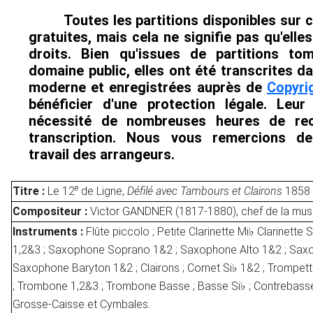
Toutes les partitions disponibles sur 
gratuites, mais cela ne signifie pas qu'elle
droits. Bien qu'issues de partitions t
domaine public, elles ont été transcrites d
moderne et enregistrées auprès de
Copyri
bénéficier d'une protection légale. Leur
nécessité de nombreuses heures de re
transcription. Nous vous remercions de
travail des arrangeurs.
e
Titre :
Le 12
de Ligne,
Défilé avec Tambours et Clairons
1858
Compositeur :
Victor GANDNER (1817-1880), chef de la mus
Instruments :
Flûte piccolo ; Petite Clarinette Mi♭ Clarinette S
1,2&3 ; Saxophone Soprano 1&2 ; Saxophone Alto 1&2 ; Sax
Saxophone Baryton 1&2 ; Clairons ; Cornet Si♭ 1&2 ; Trompett
; Trombone 1,2&3 ; Trombone Basse ; Basse Si♭ ; Contrebasse
Grosse-Caisse et Cymbales.