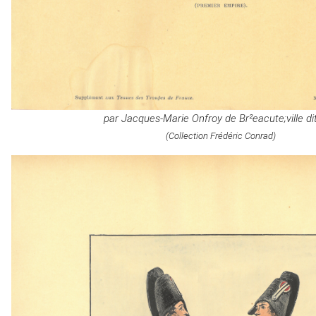
par Jacques-Marie Onfroy de Br²eacute;ville di
(Collection Frédéric Conrad)