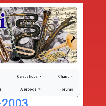
Celeustique
Chant
e
A propos
Forums
-2003