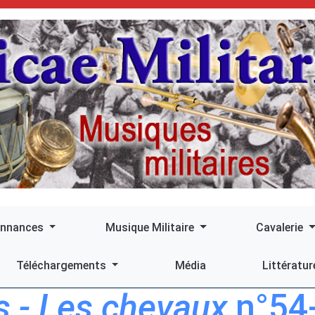
onnances
Musique Militaire
Cavalerie
Téléchargements
Média
Littératur
 - Les chevaux
n°54