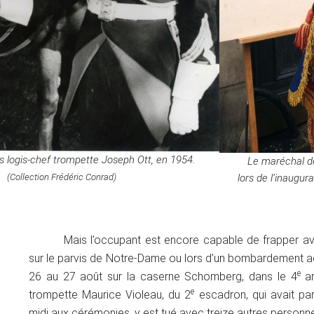
 logis-chef trompette Joseph Ott, en 1954.
Le maréchal d
lors de l’inaugu
(Collection Frédéric Conrad)
Mais l’occupant est encore capable de frapper 
sur le parvis de Notre-Dame ou lors d’un bombardement aé
e
26 au 27 août sur la caserne Schomberg, dans le 4
ar
e
trompette Maurice Violeau, du 2
escadron, qui avait par
midi aux cérémonies, y est tué avec treize autres personn