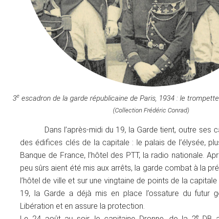
e
3
escadron de la garde républicaine de Paris, 1934 : le trompett
(Collection Frédéric Conrad)
Dans l’après-midi du 19, la Garde tient, outre ses c
des édifices clés de la capitale : le palais de l’élysée, plu
Banque de France, l’hôtel des PTT, la radio nationale. Apr
peu sûrs aient été mis aux arrêts, la garde combat à la pré
l’hôtel de ville et sur une vingtaine de points de la capitale
19, la Garde a déjà mis en place l’ossature du futur 
Libération et en assure la protection.
e
Le 24 août au soir, le capitaine Dronne, de la 2
DB ar