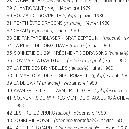
LA CHENILLE
(divertissement)
arrangement - novembre 1
CHAMBORANT
(trot)
- décembre 1979
HOUZARD-TROMPETTE
(galop)
- janvier 1980
PENTHIÈVRE-DRAGONS
(marche)
- février 1980
CÉSAR
(appel-écho)
- mars 1980
DIE FANFARENBLASER « GRAF ZEPPELIN »
(marche)
- av
LA REVUE DE LONGCHAMP
(marche)
- mai 1980
ème
SONNERIE DU 29
RÉGIMENT DE DRAGONS
(sonnerie)
HOMMAGE À DAVID BUHL
(entrée triomphale)
- juin 1980
LA FÊTE DES BRIMBELLES
(fantaisie)
- juillet 1980
LE MARÉCHAL DES LOGIS TROMPTTE
(galop)
- août 198
LA DE BARRY
(marche)
- septembre 1980
AVANT-POSTES DE CAVALERIE LÉGÈRE
(galop)
- octobre
ème
SOUVENIRS DU 5
RÉGIMENT DE CHASSEURS À CHE
1980
LES FRÈRES BRUNS
(galop)
- décembre 1980
SONNERIE ROYALE
(sonnerie triomphale)
- janvier 1981
L’APPEL DES GARDES
(sonnerie triomphale)
- février 1981