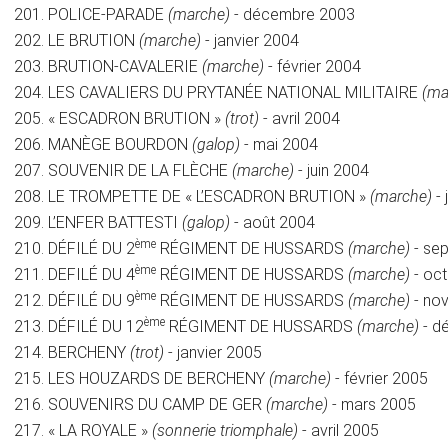
POLICE-PARADE
(marche)
- décembre 2003
LE BRUTION
(marche)
- janvier 2004
BRUTION-CAVALERIE
(marche)
- février 2004
LES CAVALIERS DU PRYTANÉE NATIONAL MILITAIRE
(ma
« ESCADRON BRUTION »
(trot)
- avril 2004
MANÈGE BOURDON
(galop)
- mai 2004
SOUVENIR DE LA FLÈCHE
(marche)
- juin 2004
LE TROMPETTE DE « L’ESCADRON BRUTION »
(marche)
- 
L’ENFER BATTESTI
(galop)
- août 2004
ème
DÉFILÉ DU 2
RÉGIMENT DE HUSSARDS
(marche)
- se
ème
DEFILÉ DU 4
RÉGIMENT DE HUSSARDS
(marche)
- oc
ème
DÉFILÉ DU 9
RÉGIMENT DE HUSSARDS
(marche)
- no
ème
DÉFILÉ DU 12
RÉGIMENT DE HUSSARDS
(marche)
- d
BERCHENY
(trot)
- janvier 2005
LES HOUZARDS DE BERCHENY
(marche)
- février 2005
SOUVENIRS DU CAMP DE GER
(marche)
- mars 2005
« LA ROYALE »
(sonnerie triomphale)
- avril 2005