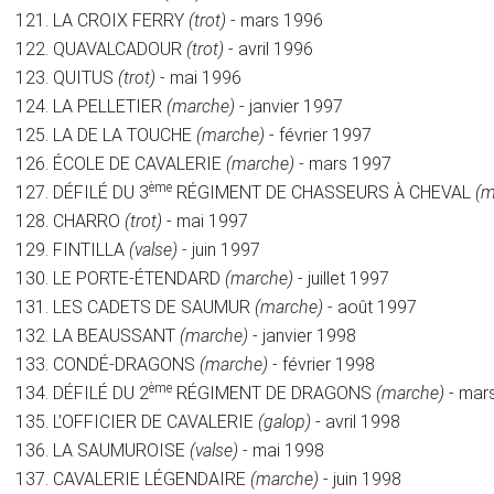
LA CROIX FERRY
(trot)
- mars 1996
QUAVALCADOUR
(trot)
- avril 1996
QUITUS
(trot)
- mai 1996
LA PELLETIER
(marche)
- janvier 1997
LA DE LA TOUCHE
(marche)
- février 1997
ÉCOLE DE CAVALERIE
(marche)
- mars 1997
ème
DÉFILÉ DU 3
RÉGIMENT DE CHASSEURS À CHEVAL
(m
CHARRO
(trot)
- mai 1997
FINTILLA
(valse)
- juin 1997
LE PORTE-ÉTENDARD
(marche)
- juillet 1997
LES CADETS DE SAUMUR
(marche)
- août 1997
LA BEAUSSANT
(marche)
- janvier 1998
CONDÉ-DRAGONS
(marche)
- février 1998
ème
DÉFILÉ DU 2
RÉGIMENT DE DRAGONS
(marche)
- mar
L’OFFICIER DE CAVALERIE
(galop)
- avril 1998
LA SAUMUROISE
(valse)
- mai 1998
CAVALERIE LÉGENDAIRE
(marche)
- juin 1998