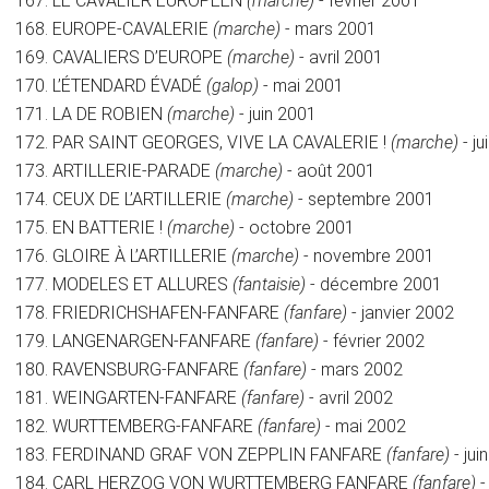
LE CAVALIER EUROPÉEN
(marche)
- février 2001
EUROPE-CAVALERIE
(marche)
- mars 2001
CAVALIERS D’EUROPE
(marche)
- avril 2001
L’ÉTENDARD ÉVADÉ
(galop)
- mai 2001
LA DE ROBIEN
(marche)
- juin 2001
PAR SAINT GEORGES, VIVE LA CAVALERIE !
(marche)
- ju
ARTILLERIE-PARADE
(marche)
- août 2001
CEUX DE L’ARTILLERIE
(marche)
- septembre 2001
EN BATTERIE !
(marche)
- octobre 2001
GLOIRE À L’ARTILLERIE
(marche)
- novembre 2001
MODELES ET ALLURES
(fantaisie)
- décembre 2001
FRIEDRICHSHAFEN-FANFARE
(fanfare)
- janvier 2002
LANGENARGEN-FANFARE
(fanfare)
- février 2002
RAVENSBURG-FANFARE
(fanfare)
- mars 2002
WEINGARTEN-FANFARE
(fanfare)
- avril 2002
WURTTEMBERG-FANFARE
(fanfare)
- mai 2002
FERDINAND GRAF VON ZEPPLIN FANFARE
(fanfare)
- jui
CARL HERZOG VON WURTTEMBERG FANFARE
(fanfare)
-