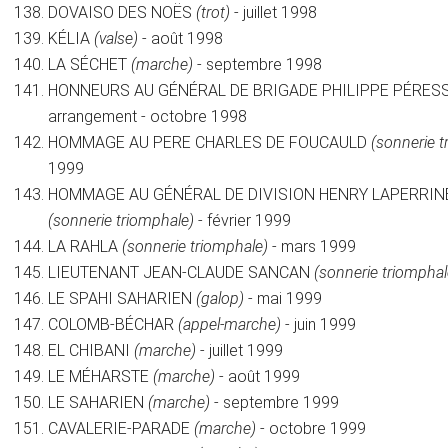
DOVAISO DES NOËS
(trot)
- juillet 1998
KÉLIA
(valse)
- août 1998
LA SÉCHET
(marche)
- septembre 1998
HONNEURS AU GÉNÉRAL DE BRIGADE PHILIPPE PÉRES
arrangement - octobre 1998
HOMMAGE AU PERE CHARLES DE FOUCAULD
(sonnerie t
1999
HOMMAGE AU GÉNÉRAL DE DIVISION HENRY LAPERRIN
(sonnerie triomphale)
- février 1999
LA RAHLA
(sonnerie triomphale)
- mars 1999
LIEUTENANT JEAN-CLAUDE SANCAN
(sonnerie triomphal
LE SPAHI SAHARIEN
(galop)
- mai 1999
COLOMB-BÉCHAR
(appel-marche)
- juin 1999
EL CHIBANI
(marche)
- juillet 1999
LE MÉHARSTE
(marche)
- août 1999
LE SAHARIEN
(marche)
- septembre 1999
CAVALERIE-PARADE
(marche)
- octobre 1999