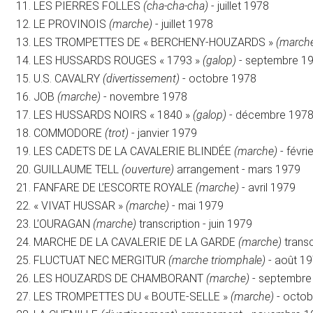
LES PIERRES FOLLES
(cha-cha-cha)
- juillet 1978
LE PROVINOIS
(marche)
- juillet 1978
LES TROMPETTES DE « BERCHENY-HOUZARDS »
(march
LES HUSSARDS ROUGES « 1793 »
(galop)
- septembre 1
U.S. CAVALRY
(divertissement)
- octobre 1978
JOB
(marche)
- novembre 1978
LES HUSSARDS NOIRS « 1840 »
(galop)
- décembre 197
COMMODORE
(trot)
- janvier 1979
LES CADETS DE LA CAVALERIE BLINDÉE
(marche)
- févri
GUILLAUME TELL
(ouverture)
arrangement - mars 1979
FANFARE DE L’ESCORTE ROYALE
(marche)
- avril 1979
« VIVAT HUSSAR »
(marche)
- mai 1979
L’OURAGAN
(marche)
transcription - juin 1979
MARCHE DE LA CAVALERIE DE LA GARDE
(marche)
transcr
FLUCTUAT NEC MERGITUR
(marche triomphale)
- août 1
LES HOUZARDS DE CHAMBORANT
(marche)
- septembre
LES TROMPETTES DU « BOUTE-SELLE »
(marche)
- octob