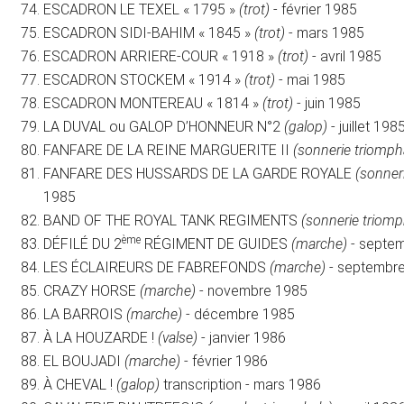
ESCADRON LE TEXEL « 1795 »
(trot)
- février 1985
ESCADRON SIDI-BAHIM « 1845 »
(trot)
- mars 1985
ESCADRON ARRIERE-COUR « 1918 »
(trot)
- avril 1985
ESCADRON STOCKEM « 1914 »
(trot)
- mai 1985
ESCADRON MONTEREAU « 1814 »
(trot)
- juin 1985
LA DUVAL ou GALOP D’HONNEUR N°2
(galop)
- juillet 198
FANFARE DE LA REINE MARGUERITE II
(sonnerie triomph
FANFARE DES HUSSARDS DE LA GARDE ROYALE
(sonner
1985
BAND OF THE ROYAL TANK REGIMENTS
(sonnerie triomp
ème
DÉFILÉ DU 2
RÉGIMENT DE GUIDES
(marche)
- septe
LES ÉCLAIREURS DE FABREFONDS
(marche)
- septembr
CRAZY HORSE
(marche)
- novembre 1985
LA BARROIS
(marche)
- décembre 1985
À LA HOUZARDE !
(valse)
- janvier 1986
EL BOUJADI
(marche)
- février 1986
À CHEVAL !
(galop)
transcription - mars 1986