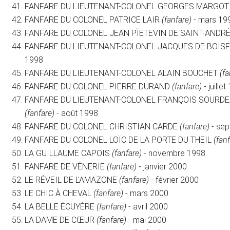
FANFARE DU LIEUTENANT-COLONEL GEORGES MARGO
FANFARE DU COLONEL PATRICE LAIR
(fanfare)
- mars 19
FANFARE DU COLONEL JEAN PÏETEVIN DE SAINT-ANDR
FANFARE DU LIEUTENANT-COLONEL JACQUES DE BOIS
1998
FANFARE DU LIEUTENANT-COLONEL ALAIN BOUCHET
(fa
FANFARE DU COLONEL PIERRE DURAND
(fanfare)
- juille
FANFARE DU LIEUTENANT-COLONEL FRANÇOIS SOURD
(fanfare)
- août 1998
FANFARE DU COLONEL CHRISTIAN CARDE
(fanfare)
- se
FANFARE DU COLONEL LOÏC DE LA PORTE DU THEIL
(fan
LA GUILLAUME CAPOIS
(fanfare)
- novembre 1998
FANFARE DE VÉNERIE
(fanfare)
- janvier 2000
LE RÉVEIL DE L'AMAZONE
(fanfare)
- février 2000
LE CHIC À CHEVAL
(fanfare)
- mars 2000
LA BELLE ÉCUYÈRE
(fanfare)
- avril 2000
LA DAME DE CŒUR
(fanfare)
- mai 2000