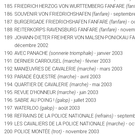
FRIEDRICH HERZOG VON WURTTEMBERG FANFARE
(fan
SOUVENIR VON FRIEDRICHSHAFEN
(fanfare)
- septembr
BURGERGADE FRIEDRICHSHAFEN FANFARE
(fanfare)
- o
REITERKORPS RAVENSBURG FANFARE
(fanfare)
- novem
JOHANN-DIETER FREIHERR VON MALSEN-PONICKAU F
décembre 2002
AVEC PANACHE
(sonnerie triomphale)
- janvier 2003
DERNIER CARROUSEL
(marche)
- février 2003
MANŒUVRES DE CAVALERIE
(marche)
- mars 2003
PARADE ÉQUESTRE
(marche)
- avril 2003
QUARTIER DE CAVALERIE
(marche)
- mai 2003
REVUE D’HONNEUR
(marche)
- juin 2003
SABRE AU POING !
(galop)
- juillet 2003
WATERLOO
(galop)
- août 2003
REFRAINS DE LA POLICE NATIONALE
(refrains)
- septem
LES CAVALIERS DE LA POLICE NATIONALE
(marche)
- oc
POLICE MONTÉE
(trot)
- novembre 2003