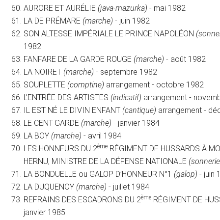
AURORE ET AURÉLIE
(java-mazurka)
- mai 1982
LA DE PRÉMARE
(marche)
- juin 1982
SON ALTESSE IMPÉRIALE LE PRINCE NAPOLÉON
(sonner
1982
FANFARE DE LA GARDE ROUGE
(marche)
- août 1982
LA NOIRET
(marche)
- septembre 1982
SOUPLETTE
(comptine)
arrangement - octobre 1982
L’ENTRÉE DES ARTISTES
(indicatif)
arrangement - novem
IL EST NÉ LE DIVIN ENFANT
(cantique)
arrangement - dé
LE CENT-GARDE
(marche)
- janvier 1984
LA BOY
(marche)
- avril 1984
ème
LES HONNEURS DU 2
RÉGIMENT DE HUSSARDS À MO
HERNU, MINISTRE DE LA DÉFENSE NATIONALE
(sonnerie
LA BONDUELLE ou GALOP D’HONNEUR N°1
(galop)
- juin
LA DUQUENOY
(marche)
- juillet 1984
ème
REFRAINS DES ESCADRONS DU 2
RÉGIMENT DE HU
janvier 1985