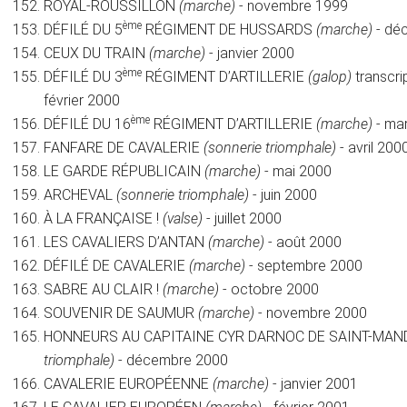
ROYAL-ROUSSILLON
(marche)
- novembre 1999
ème
DÉFILÉ DU 5
RÉGIMENT DE HUSSARDS
(marche)
- dé
CEUX DU TRAIN
(marche)
- janvier 2000
ème
DÉFILÉ DU 3
RÉGIMENT D’ARTILLERIE
(galop)
transcri
février 2000
ème
DÉFILÉ DU 16
RÉGIMENT D’ARTILLERIE
(marche)
- ma
FANFARE DE CAVALERIE
(sonnerie triomphale)
- avril 200
LE GARDE RÉPUBLICAIN
(marche)
- mai 2000
ARCHEVAL
(sonnerie triomphale)
- juin 2000
À LA FRANÇAISE !
(valse)
- juillet 2000
LES CAVALIERS D’ANTAN
(marche)
- août 2000
DÉFILÉ DE CAVALERIE
(marche)
- septembre 2000
SABRE AU CLAIR !
(marche)
- octobre 2000
SOUVENIR DE SAUMUR
(marche)
- novembre 2000
HONNEURS AU CAPITAINE CYR DARNOC DE SAINT-MA
triomphale)
- décembre 2000
CAVALERIE EUROPÉENNE
(marche)
- janvier 2001