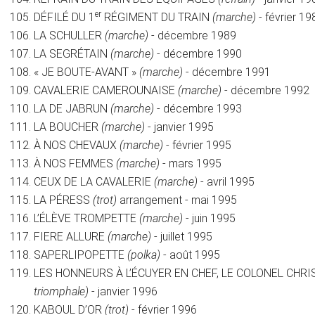
er
DÉFILÉ DU 1
RÉGIMENT DU TRAIN
(marche)
- février 19
LA SCHULLER
(marche)
- décembre 1989
LA SEGRÉTAIN
(marche)
- décembre 1990
« JE BOUTE-AVANT »
(marche)
- décembre 1991
CAVALERIE CAMEROUNAISE
(marche)
- décembre 1992
LA DE JABRUN
(marche)
- décembre 1993
LA BOUCHER
(marche)
- janvier 1995
À NOS CHEVAUX
(marche)
- février 1995
À NOS FEMMES
(marche)
- mars 1995
CEUX DE LA CAVALERIE
(marche)
- avril 1995
LA PÉRESS
(trot)
arrangement - mai 1995
L’ÉLÈVE TROMPETTE
(marche)
- juin 1995
FIERE ALLURE
(marche)
- juillet 1995
SAPERLIPOPETTE
(polka)
- août 1995
LES HONNEURS À L’ÉCUYER EN CHEF, LE COLONEL CHR
triomphale)
- janvier 1996
KABOUL D’OR
(trot)
- février 1996