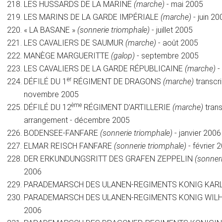
LES HUSSARDS DE LA MARINE
(marche)
- mai 2005
LES MARINS DE LA GARDE IMPÉRIALE
(marche)
- juin 20
« LA BASANE »
(sonnerie triomphale)
- juillet 2005
LES CAVALIERS DE SAUMUR
(marche)
- août 2005
MANÈGE MARGUERITTE
(galop)
- septembre 2005
LES CAVALIERS DE LA GARDE RÉPUBLICAINE
(marche)
-
er
DÉFILÉ DU 1
RÉGIMENT DE DRAGONS
(marche)
transcri
novembre 2005
ème
DÉFILÉ DU 12
RÉGIMENT D’ARTILLERIE
(marche)
trans
arrangement - décembre 2005
BODENSEE-FANFARE
(sonnerie triomphale)
- janvier 2006
ELMAR REISCH FANFARE
(sonnerie triomphale)
- février 
DER ERKUNDUNGSRITT DES GRAFEN ZEPPELIN
(sonner
2006
PARADEMARSCH DES ULANEN-REGIMENTS KONIG KAR
PARADEMARSCH DES ULANEN-REGIMENTS KONIG WILH
2006