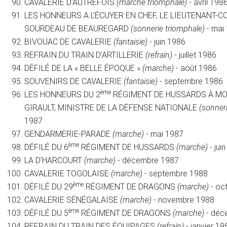
CAVALERIE D’AUTREFOIS
(marche triomphale)
- avril 198
LES HONNEURS A L’ÉCUYER EN CHEF, LE LIEUTENANT-
SOURDEAU DE BEAUREGARD
(sonnerie triomphale)
- mai
BIVOUAC DE CAVALERIE
(fantaisie)
- juin 1986
REFRAIN DU TRAIN D’ARTILLERIE
(refrain)
- juillet 1986
DÉFILÉ DE LA « BELLE ÉPOQUE »
(marche)
- août 1986
SOUVENIRS DE CAVALERIE
(fantaisie)
- septembre 1986
ème
LES HONNEURS DU 2
RÉGIMENT DE HUSSARDS À M
GIRAULT, MINISTRE DE LA DÉFENSE NATIONALE
(sonner
1987
GENDARMERIE-PARADE
(marche)
- mai 1987
ème
DÉFILÉ DU 6
RÉGIMENT DE HUSSARDS
(marche)
- jui
LA D’HARCOURT
(marche)
- décembre 1987
CAVALERIE TOGOLAISE
(marche)
- septembre 1988
ème
DÉFILÉ DU 29
RÉGIMENT DE DRAGONS
(marche)
- oc
CAVALERIE SÉNÉGALAISE
(marche)
- novembre 1988
ème
DÉFILÉ DU 5
RÉGIMENT DE DRAGONS
(marche)
- déc
REFRAIN DU TRAIN DES ÉQUIPAGES
(refrain)
- janvier 19