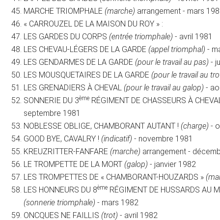
MARCHE TRIOMPHALE
(marche)
arrangement - mars 19
« CARROUZEL DE LA MAISON DU ROY » :
LES GARDES DU CORPS
(entrée triomphale)
- avril 1981
LES CHEVAU-LÉGERS DE LA GARDE
(appel triomphal)
- m
LES GENDARMES DE LA GARDE
(pour le travail au pas)
- j
LES MOUSQUETAIRES DE LA GARDE
(pour le travail au tro
LES GRENADIERS À CHEVAL
(pour le travail au galop)
- ao
ème
SONNERIE DU 3
RÉGIMENT DE CHASSEURS À CHEVA
septembre 1981
NOBLESSE OBLIGE, CHAMBORANT AUTANT !
(charge)
- 
GOOD BYE, CAVALRY !
(indicatif)
- novembre 1981
KREUZRITTER-FANFARE
(marche)
arrangement - décemb
LE TROMPETTE DE LA MORT
(galop)
- janvier 1982
LES TROMPETTES DE « CHAMBORANT-HOUZARDS »
(ma
ème
LES HONNEURS DU 8
RÉGIMENT DE HUSSARDS AU M
(sonnerie triomphale)
- mars 1982
ONCQUES NE FAILLIS
(trot)
- avril 1982