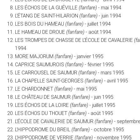
LES ÉCHOS DE LA GUÉVILLE
(fanfare)
- mai 1994
L'ÉTANG DE SAINT-HILARION
(fanfare)
- juin 1994
LES BOIS DU HAMEAU
(fanfare)
- juillet 1994
LE HAMEAU DE DROUE
(fanfare)
- août 1994
LES TROMPES DE CHASSE DE L'ÉCOLE DE CAVALERIE
(f
1994
MORE MAJORUM
(fanfare)
- janvier 1995
CAPRICE SAUMUROIS
(fanfare)
- février 1995
LE CARROUSEL DE SAUMUR
(fanfare)
- mars 1995
LA CHAPELLE SAINT-GEORGES
(fanfare)
- avril 1995
LE CHARDONNET
(fanfare)
- mai 1995
LE CHÂTEAU DE SAUMUR
(fanfare)
- juin 1995
LES ÉCHOS DE LA LOIRE
(fanfare)
- juillet 1995
LES ÉCHOS DU THOUET
(fanfare)
- août 1995
L'ÉCOLE DE CAVALERIE DE SAUMUR
(fanfare)
- septembr
L'HIPPODROME DU BREIL
(fanfare)
- octobre 1995
L'HIPPODROME DE VERRIE
(fanfare)
- novembre 1995