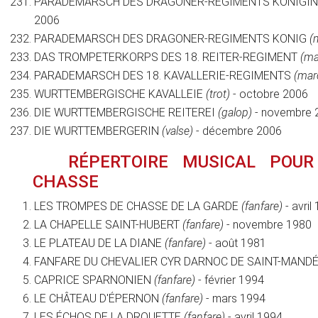
PARADEMARSCH DES DRAGONER-REGIMENTS KONIGI
2006
PARADEMARSCH DES DRAGONER-REGIMENTS KONIG
(
DAS TROMPETERKORPS DES 18. REITER-REGIMENT
(ma
PARADEMARSCH DES 18. KAVALLERIE-REGIMENTS
(mar
WURTTEMBERGISCHE KAVALLEIE
(trot)
- octobre 2006
DIE WURTTEMBERGISCHE REITEREI
(galop)
- novembre 
DIE WURTTEMBERGERIN
(valse)
- décembre 2006
RÉPERTOIRE MUSICAL POU
CHASSE
LES TROMPES DE CHASSE DE LA GARDE
(fanfare)
- avril
LA CHAPELLE SAINT-HUBERT
(fanfare)
- novembre 1980
LE PLATEAU DE LA DIANE
(fanfare)
- août 1981
FANFARE DU CHEVALIER CYR DARNOC DE SAINT-MAND
CAPRICE SPARNONIEN
(fanfare)
- février 1994
LE CHÂTEAU D'ÉPERNON
(fanfare)
- mars 1994
LES ÉCHOS DE LA DROUETTE
(fanfare)
- avril 1994