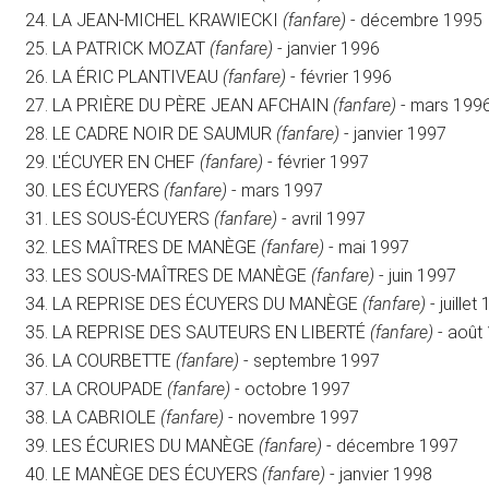
LA JEAN-MICHEL KRAWIECKI
(fanfare)
- décembre 1995
LA PATRICK MOZAT
(fanfare)
- janvier 1996
LA ÉRIC PLANTIVEAU
(fanfare)
- février 1996
LA PRIÈRE DU PÈRE JEAN AFCHAIN
(fanfare)
- mars 199
LE CADRE NOIR DE SAUMUR
(fanfare)
- janvier 1997
L'ÉCUYER EN CHEF
(fanfare)
- février 1997
LES ÉCUYERS
(fanfare)
- mars 1997
LES SOUS-ÉCUYERS
(fanfare)
- avril 1997
LES MAÎTRES DE MANÈGE
(fanfare)
- mai 1997
LES SOUS-MAÎTRES DE MANÈGE
(fanfare)
- juin 1997
LA REPRISE DES ÉCUYERS DU MANÈGE
(fanfare)
- juillet
LA REPRISE DES SAUTEURS EN LIBERTÉ
(fanfare)
- août
LA COURBETTE
(fanfare)
- septembre 1997
LA CROUPADE
(fanfare)
- octobre 1997
LA CABRIOLE
(fanfare)
- novembre 1997
LES ÉCURIES DU MANÈGE
(fanfare)
- décembre 1997
LE MANÈGE DES ÉCUYERS
(fanfare)
- janvier 1998