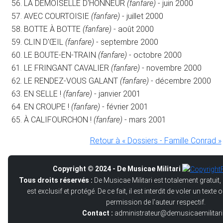
LA DEMOISELLE D'HONNEUR
(fanfare)
- juin 2000
AVEC COURTOISIE
(fanfare)
- juillet 2000
BOTTE À BOTTE
(fanfare)
- août 2000
CLIN D'ŒIL
(fanfare)
- septembre 2000
LE BOUTE-EN-TRAIN
(fanfare)
- octobre 2000
LE FRINGANT CAVALIER
(fanfare)
- novembre 2000
LE RENDEZ-VOUS GALANT
(fanfare)
- décembre 2000
EN SELLE !
(fanfare)
- janvier 2001
EN CROUPE !
(fanfare)
- février 2001
À CALIFOURCHON !
(fanfare)
- mars 2001
Retour à « Dossiers - Famille Conrad »
Copyright © 2024 - De Musicae Militari
Tous droits réservés :
De Musicae Militari est totalement gratuit,
est exclusif et protégé. De ce fait, il est interdit de voler un text
permission de l'auteur respectif.
Contact :
administrateur@demusicaemilitari.