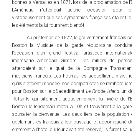
bonnes à Versailles en 1871, lors de la proclamation de l
L’Amérique n’attendait qu’une occasion pour p
victorieusement que ses sympathies françaises étaient loin
les éléments la lui fournirent bientôt.
Au printemps de 1872, le gouvernement français co
Boston la Musique de la garde républicaine conduit
l’occasion d’un grand festival artistique internationa
imprésario américain Gilmore. Des milliers de perso
attendaient sur le quai de la Compagnie Transatlant
musiciens français. Les hourras les accueillirent, mais f
qu’ils s’étaient imposée, nos compatriotes se rembarquèr
pour Boston sur le b&acedil;timent
Le Rhode Island
, un 
flottants qui sillonnent quotidiennement la rivière de l’E
Boston le lendemain matin à 10h et trouvèrent à la gare,
souhaiter la bienvenue. Les deux tiers de la population 
acclamant les français à leur passage et accompagné de l
entrèrent à l’hôtel qui leur avait été réservé, ils furent sa