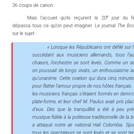
36 coups de canon.
e
Mais l’accueil qu’ils reçurent le 20
jour du fes
dépassa tous ce qu’on peut imaginer. Le journal
The Bo
sur le sujet :
« Lorsque les Républicains ont défilé sur 
succédant aux musiciens allemands, tous l’aud
chœurs, l’orchestre se sont levés. Comme un 
on poussait de longs vivats, un enthousiasme au
qu’unanime. Cette ovation qui dura cinq minutes
pour flatter l’amour propre de nos hôtes français
les musiciens français s’étaient formés en demi-ce
plate-forme, et leur chef M. Paulus avait pris pla
d’eux. Dès que la tranquillité a été à peu près
musique fidèle à la politesse traditionnelle de la b
a attaqué notre air national
Hail Colombia
. Sp
tous les spectateurs se sont levés et se sont t