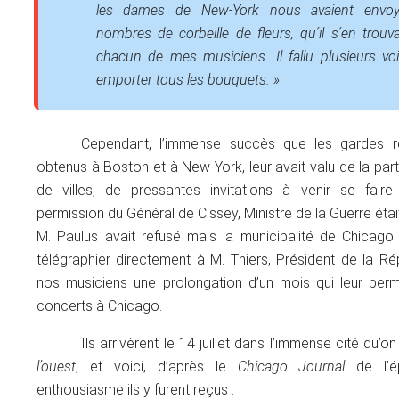
les dames de New-York nous avaient envoy
nombres de corbeille de fleurs, qu’il s’en trou
chacun de mes musiciens. Il fallu plusieurs vo
emporter tous les bouquets. »
Cependant, l’immense succès que les gardes ré
obtenus à Boston et à New-York, leur avait valu de la pa
de villes, de pressantes invitations à venir se faire
permission du Général de Cissey, Ministre de la Guerre était
M. Paulus avait refusé mais la municipalité de Chicag
télégraphier directement à M. Thiers, Président de la Ré
nos musiciens une prolongation d’un mois qui leur permi
concerts à Chicago.
Ils arrivèrent le 14 juillet dans l’immense cité qu’o
l’ouest
, et voici, d’après le
Chicago Journal
de l’é
enthousiasme ils y furent reçus :