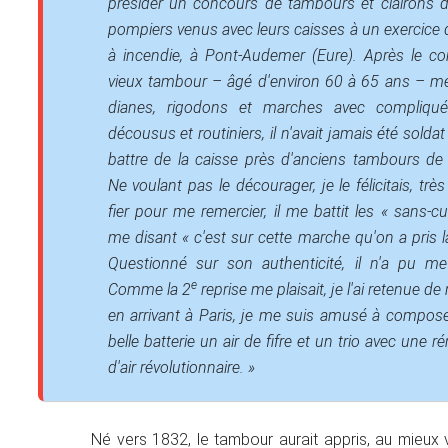
présider un concours de tambours et clairons 
pompiers venus avec leurs caisses à un exercic
à incendie, à Pont-Audemer (Eure). Après le c
vieux tambour – âgé d'environ 60 à 65 ans – me
dianes, rigodons et marches avec compliqu
décousus et routiniers, il n'avait jamais été soldat
battre de la caisse près d'anciens tambours de
Ne voulant pas le décourager, je le félicitais, trè
fier pour me remercier, il me battit les « sans-cu
me disant « c'est sur cette marche qu'on a pris la
Questionné sur son authenticité, il n'a pu me
e
Comme la 2
reprise me plaisait, je l'ai retenue d
en arrivant à Paris, je me suis amusé à compose
belle batterie un air de fifre et un trio avec une 
d'air révolutionnaire. »
Né vers 1832, le tambour aurait appris, au mieux