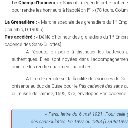
Le Champ d'honneur :
« Suivant la légende cette batteri
er
pour rendre les honneurs à Napoléon I
» (78 tours, Colum
er
La Grenadière :
« Marche spéciale des grenadiers du 1
Empir
Columbia, D 19005).
er
Pas accéléré :
« Défilé d'honneur des grenadiers du 1
Empire
cadencé des Sans-Culottes]
A l'écoute, on peine à distinguer les batterie
authentiques. Elles sont noyées dans l'accompagnement
point de les rendre quasiment inaudibles.
A titre d'exemple sur la fiabilité des sources de Gourd
présente au duc de Guise pour le
Pas cadencé des sans-cu
du musée de l'armée, 1695, X73, enveloppe Pas cadencé d
« Paris, lettre du 6 mai 1921. Pour celle 
des sans-culottes. En 1897 ou 1898 [17/08/1897] j