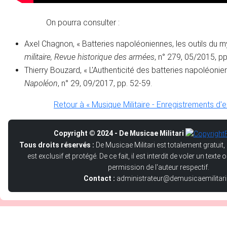
On pourra consulter :
Axel Chagnon, « Batteries napoléoniennes, les outils du 
militaire, Revue historique des armées
, n° 279, 05/2015, pp
Thierry Bouzard, « L'Authenticité des batteries napoléoni
Napoléon
, n° 29, 09/2017, pp. 52-59.
Retour à « Musique Militaire - Enregistrements d'
Copyright © 2024 - De Musicae Militari
Tous droits réservés :
De Musicae Militari est totalement gratuit,
est exclusif et protégé. De ce fait, il est interdit de voler un text
permission de l'auteur respectif.
Contact :
administrateur@demusicaemilitari.