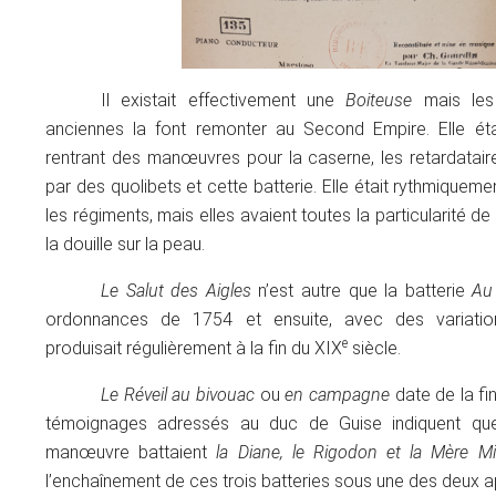
Il existait effectivement une
Boiteuse
mais les 
anciennes la font remonter au Second Empire. Elle éta
rentrant des manœuvres pour la caserne, les retardataire
par des quolibets et cette batterie. Elle était rythmiqueme
les régiments, mais elles avaient toutes la particularité d
la douille sur la peau.
Le Salut des Aigles
n’est autre que la batterie
Au
ordonnances de 1754 et ensuite, avec des variati
e
produisait régulièrement à la fin du XIX
siècle.
Le Réveil au bivouac
ou
en campagne
date de la fi
témoignages adressés au duc de Guise indiquent qu
manœuvre battaient
la Diane, le Rigodon et la Mère Mi
l’enchaînement de ces trois batteries sous une des deux ap