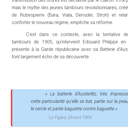
transmission des ordres est déclassé par le clairon. Il n'a pl
mais le mythe des jeunes tambours révolutionnaires, cré
de Robespierre (Bara, Viala, Derruder, Stroh) et re
conforter le nouveau régime, empêche sa réforme.
C'est dans ce contexte, avec la tentative d
tambours de 1905, qu'intervient Edouard Philippe e
présente à la Garde républicaine avec sa
Batterie d'Aust
font largement écho de sa découverte :
« La
batterie d’Austerlitz
, très impress
cette particularité qu’elle se bat, partie sur la peau
le cercle et partie baguette contre baguette »
Le Figaro, 29 avril 1904.