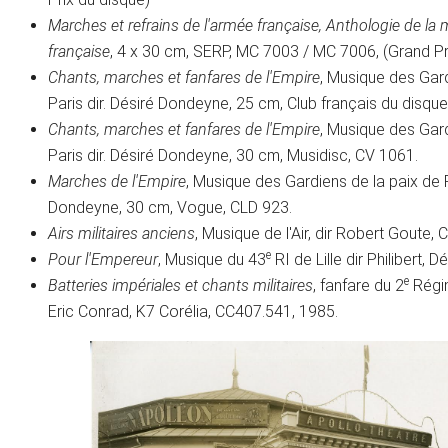
Marches et refrains de l'armée française, Anthologie de la 
française
, 4 x 30 cm, SERP, MC 7003 / MC 7006, (Grand Pr
Chants, marches et fanfares de l'Empire
, Musique des Gard
Paris dir. Désiré Dondeyne, 25 cm, Club français du disqu
Chants, marches et fanfares de l'Empire
, Musique des Gard
Paris dir. Désiré Dondeyne, 30 cm, Musidisc, CV 1061.
Marches de l'Empire
, Musique des Gardiens de la paix de P
Dondeyne, 30 cm, Vogue, CLD 923.
Airs militaires anciens
, Musique de l'Air, dir Robert Goute,
e
Pour l'Empereur
, Musique du 43
RI de Lille dir Philibert, 
e
Batteries impériales et chants militaires
, fanfare du 2
Régim
Eric Conrad, K7 Corélia, CC407.541, 1985.