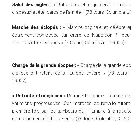
Salut des aigles :
« Batterie célèbre qui servait à rend
drapeaux et étendards de l'armée » (78 tours, Columbia, L
Marche des éclopés :
« Marche originale et célèbre a
er
également composée sur ordre de Napoléon I
pour 
trainards et les éclopés » (78 tours, Columbia, D 19006).
Charge de la grande épopée :
« Charge de la grande ép
glorieux ont retenti dans l'Europe entière » (78 tours
19007).
« Retraites françaises :
Retraite française - retraite d
variations progressives. Ces marches de retraite furen
er
première fois par les tambours du I
Empire à la retrai
couronnement de l'Empereur. » (78 tours, Columbia, D 190