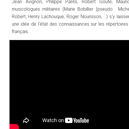
Jean Avignon, Philippe Parès, Robert Goute, Mauric
musicologues militaires (Marie Bobillier (pseudo : Miche
Robert, Henry Lachouque, Roger Nourisson, …) s'y laisse
une idée de l'état des connaissances sur les répertoires
français.