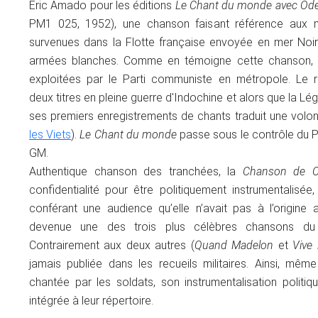
Eric Amado pour les éditions
Le Chant du monde avec Od
PM1 025, 1952), une chanson faisant référence aux 
survenues dans la Flotte française envoyée en mer Noir
armées blanches. Comme en témoigne cette chanson, l
exploitées par le Parti communiste en métropole. Le
deux titres en pleine guerre d'Indochine et alors que la Lé
ses premiers enregistrements de chants traduit une volont
les Viets
).
Le Chant du monde
passe sous le contrôle du P
GM.
Authentique chanson des tranchées, la
Chanson de C
confidentialité pour être politiquement instrumentalisée, 
conférant une audience qu’elle n’avait pas à l’origine a
devenue une des trois plus célèbres chansons du 
Contrairement aux deux autres (
Quand Madelon
et
Vive 
jamais publiée dans les recueils militaires. Ainsi, même
chantée par les soldats, son instrumentalisation politiq
intégrée à leur répertoire.