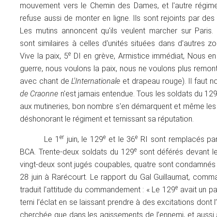
mouvement vers le Chemin des Dames, et l'autre régimen
refuse aussi de monter en ligne. Ils sont rejoints par d
Les mutins annoncent qu'ils veulent marcher sur Paris.
sont similaires à celles d'unités situées dans d'autres 
e
Vive la paix, 5
DI en grève, Armistice immédiat, Nous e
guerre, nous voulons la paix, nous ne voulons plus remon
avec chant de
L'Internationale
et drapeau rouge). Il faut n
de Craonne
n'est jamais entendue. Tous les soldats du 12
aux mutineries, bon nombre s'en démarquent et même l
déshonorant le régiment et ternissant sa réputation.
er
e
e
Le 1
juin, le 129
et le 36
RI sont remplacés par
e
BCA. Trente-deux soldats du 129
sont déférés devant le
vingt-deux sont jugés coupables, quatre sont condamnés à
28 juin à Rarécourt. Le rapport du Gal Guillaumat, comma
e
traduit l'attitude du commandement : « Le 129
avait un pa
terni l’éclat en se laissant prendre à des excitations dont l
cherchée que dans les agissements de l’ennemi, et aussi