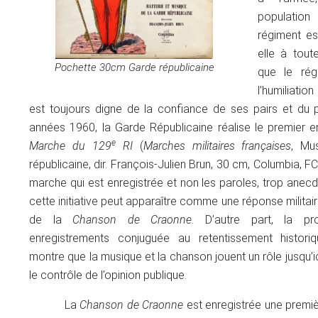
population
régiment es
elle à toute
Pochette 30cm Garde républicaine
que le rég
l’humiliation
est toujours digne de la confiance de ses pairs et du
années 1960, la Garde Républicaine réalise le premier e
e
Marche du 129
RI
(
Marches militaires françaises
, Mu
républicaine, dir. François-Julien Brun, 30 cm, Columbia, FCX
marche qui est enregistrée et non les paroles, trop anec
cette initiative peut apparaître comme une réponse militair
de la
Chanson de Craonne
. D’autre part, la p
enregistrements conjuguée au retentissement histori
montre que la musique et la chanson jouent un rôle jusqu’
le contrôle de l’opinion publique.
La
Chanson de Craonne
est enregistrée une premiè