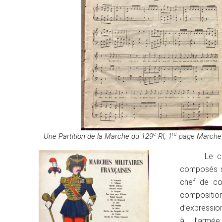
e
re
Une Partition de la Marche du 129
RI, 1
page Marche 
Le c
composés su
chef de co
composi
d’expressio
à l’armée