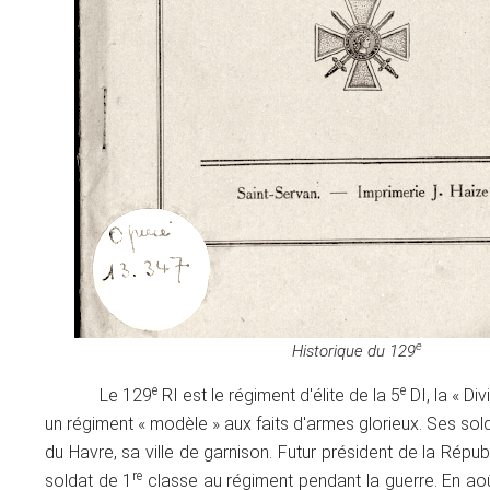
e
Historique du 129
e
e
Le 129
RI est le régiment d'élite de la 5
DI, la « Di
un régiment « modèle » aux faits d'armes glorieux. Ses sold
du Havre, sa ville de garnison. Futur président de la Répub
re
soldat de 1
classe au régiment pendant la guerre. En aoû