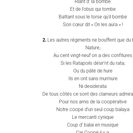
Riant d’ la bombe
Et de l’obus qui tombe
Battant sous le torse qu’il bombe
Son cœur dit « On les aura » !
2.
Les autres régiments ne bouffent que du
Nature,
Au cent vingt-neuf on a des confitures
Si les Ratapoils désir’nt du rata;
Ou du pâté de hure
Ils en ont sans murmure
Ni desiderata
De tous côtés ce sont des clameurs admira
Pour nos amis de la coopérative
Notre coopé d’un seul coup balaya
Le mercanti cynique
Coup d’ balai en musique
Car Coopé il y a.