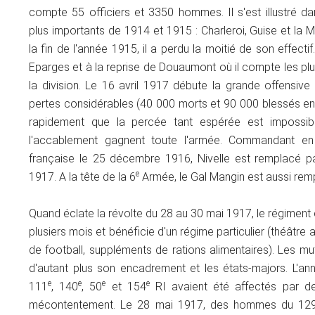
compte 55 officiers et 3350 hommes. Il s'est illustré d
plus importants de 1914 et 1915 : Charleroi, Guise et la Ma
la fin de l'année 1915, il a perdu la moitié de son effectif
Eparges et à la reprise de Douaumont où il compte les pl
la division. Le 16 avril 1917 débute la grande offensive
pertes considérables (40 000 morts et 90 000 blessés en 1
rapidement que la percée tant espérée est impossibl
l'accablement gagnent toute l'armée. Commandant e
française le 25 décembre 1916, Nivelle est remplacé p
e
1917. A la tête de la 6
Armée, le Gal Mangin est aussi rem
Quand éclate la révolte du 28 au 30 mai 1917, le régiment
plusiers mois et bénéficie d'un régime particulier (théâtre
de football, suppléments de rations alimentaires). Les mu
d'autant plus son encadrement et les états-majors. L'an
e
e
e
e
111
, 140
, 50
et 154
RI avaient été affectés par 
mécontentement. Le 28 mai 1917, des hommes du 12